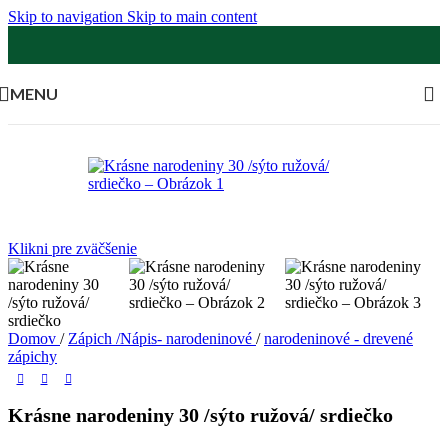
Skip to navigation
Skip to main content
MENU
Klikni pre zväčšenie
Domov
/
Zápich /Nápis- narodeninové
/
narodeninové - drevené
zápichy
Krásne narodeniny 30 /sýto ružová/ srdiečko