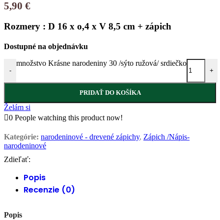
5,90
€
Rozmery : D 16 x o,4 x V 8,5 cm + zápich
Dostupné na objednávku
množstvo Krásne narodeniny 30 /sýto ružová/ srdiečko
-
+
PRIDAŤ DO KOŠÍKA
Želám si
0
People watching this product now!
Kategórie:
narodeninové - drevené zápichy
,
Zápich /Nápis-
narodeninové
Zdieľať:
Popis
Recenzie (0)
Popis