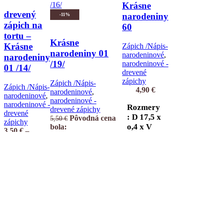
Krásne
drevený
narodeniny
-11%
zápich na
60
tortu –
Krásne
Krásne
Zápich /Nápis-
narodeniny 01
narodeninové
,
narodeniny
/19/
narodeninové -
01 /14/
drevené
zápichy
Zápich /Nápis-
Zápich /Nápis-
4,90
€
narodeninové
,
narodeninové
,
narodeninové -
narodeninové -
Rozmery
drevené zápichy
drevené
: D 17,5 x
Pôvodná cena
5,50
€
zápichy
o,4 x V
bola:
3,50
€
–
5,50 €.
4,90
€
Aktuálna
7,5 cm +
4,50
€
Price
cena je: 4,90 €.
zápich
range: 3,50 €
through
Rozmery : D 19
Želám si
4,50 €
x o,4 x V 9,5 cm
Pridať do
+ zápich
košíka
Rozmery
Rýchly
: D 14 x
Želám si
náhľad
o,4 x V 7
Zápich – Ďak
Pridať do košíka
cm +
Rýchly náhľad