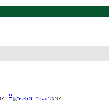
y
50
€
Terezka 01
3,90
€