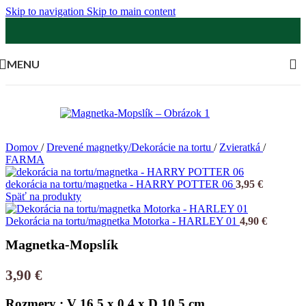
Skip to navigation
Skip to main content
MENU
Domov
/
Drevené magnetky/Dekorácie na tortu
/
Zvieratká
/
FARMA
dekorácia na tortu/magnetka - HARRY POTTER 06
3,95
€
Späť na produkty
Dekorácia na tortu/magnetka Motorka - HARLEY 01
4,90
€
Magnetka-Mopslík
3,90
€
Rozmery : V 16,5 x 0,4 x D 10,5 cm