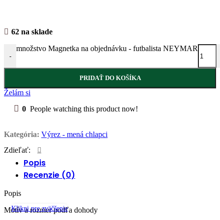
62 na sklade
množstvo Magnetka na objednávku - futbalista NEYMAR
-
PRIDAŤ DO KOŠÍKA
Želám si
0
People watching this product now!
Kategória:
Výrez - mená chlapci
Zdieľať:
Popis
Recenzie (0)
Popis
Klikni pre zväčšenie
Motív a rozmer podľa dohody