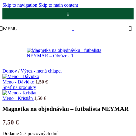
Skip to navigation
Skip to main content
MENU
Domov
/
Výrez - mená chlapci
Meno - Dávidko
1,50
€
Späť na produkty
Meno - Kristián
1,50
€
Magnetka na objednávku – futbalista NEYMAR
7,50
€
Dodanie 5-7 pracovných dní