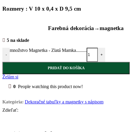
Rozmery : V 10 x 0,4 x D 9,5 cm
Farebná dekorácia→magnetka
5 na sklade
množstvo Magnetka - Zlatá Mamka.........
-
+
PRIDAŤ DO KOŠÍKA
Želám si
0
People watching this product now!
Kategória:
Dekoračné tabuľky a magnetky s nápisom
Zdieľať: