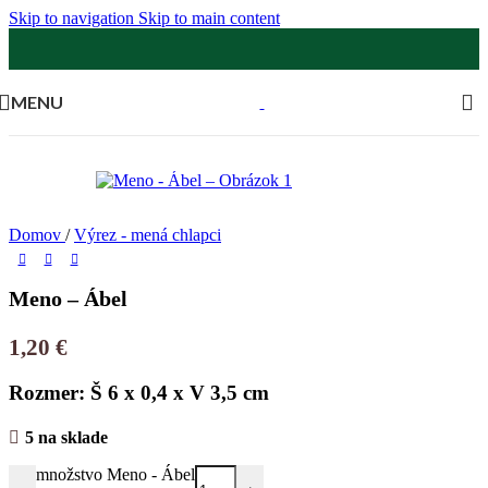
Skip to navigation
Skip to main content
MENU
Domov
/
Výrez - mená chlapci
Meno – Ábel
1,20
€
Rozmer: Š 6 x 0,4 x V 3,5 cm
5 na sklade
množstvo Meno - Ábel