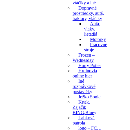
vtáčiky a iné
Dopravné
prostriedky, autá,
traktory, vláčiky
Autá,
vlaky,
lietadlá
Motorky
Pracovné
stroje
Frozen –
Wednesday
Harry Potter
Hrdinovia
online hier
Iné
rozprávkové
postavičky
Ježko Sonic
Krtek.
Zajačik
BING,Bluey
Labková
patrola
logo – FC…