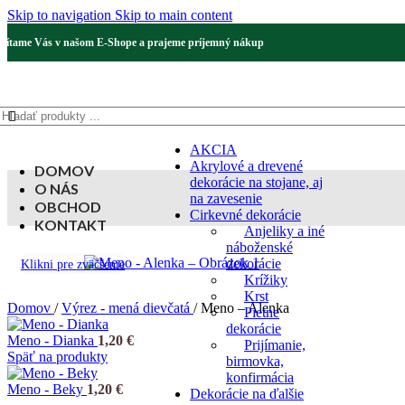
Skip to navigation
Skip to main content
Vítame Vás v našom E-Shope a prajeme príjemný nákup
AKCIA
Akrylové a drevené
DOMOV
dekorácie na stojane, aj
O NÁS
na zavesenie
OBCHOD
Cirkevné dekorácie
KONTAKT
Anjeliky a iné
náboženské
dekorácie
Klikni pre zväčšenie
Krížiky
Krst
Domov
/
Výrez - mená dievčatá
/
Meno – Alenka
Pietne
dekorácie
Meno - Dianka
1,20
€
Prijímanie,
Späť na produkty
birmovka,
konfirmácia
Meno - Beky
1,20
€
Dekorácie na ďalšie