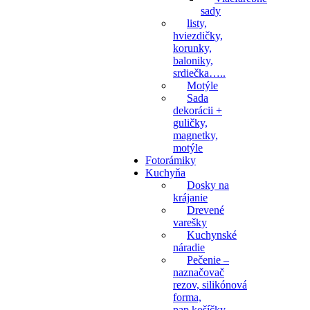
sady
listy,
hviezdičky,
korunky,
baloniky,
srdiečka…..
Motýle
Sada
dekorácii +
guličky,
magnetky,
motýle
Fotorámiky
Kuchyňa
Dosky na
krájanie
Drevené
varešky
Kuchynské
náradie
Pečenie –
naznačovač
rezov, silikónová
forma,
pap.košíčky