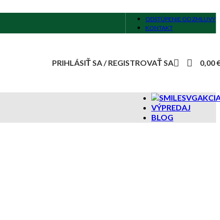
ODSTÚPENIE OD ZMLUVY
KONTAKT
PRIHLÁSIŤ SA / REGISTROVAŤ SA
0,00
AKCI
VÝPREDAJ
BLOG