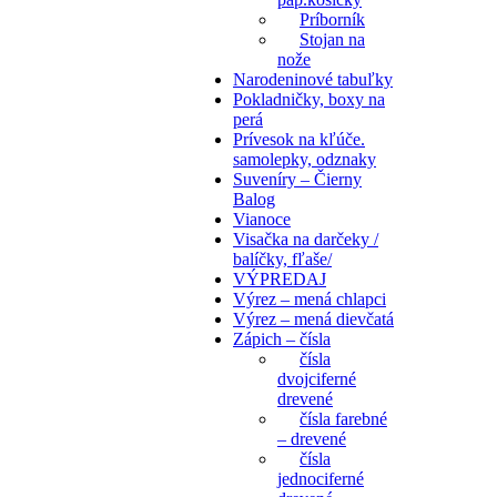
Príborník
Stojan na
nože
Narodeninové tabuľky
Pokladničky, boxy na
perá
Prívesok na kľúče.
samolepky, odznaky
Suveníry – Čierny
Balog
Vianoce
Visačka na darčeky /
balíčky, fľaše/
VÝPREDAJ
Výrez – mená chlapci
Výrez – mená dievčatá
Zápich – čísla
čísla
dvojciferné
drevené
čísla farebné
– drevené
čísla
jednociferné