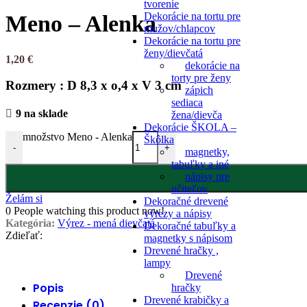
tvorenie
Dekorácie na tortu pre
Meno – Alenka
mužov/chlapcov
Dekorácie na tortu pre
ženy/dievčatá
1,20
€
dekorácie na
torty pre ženy
Rozmery : D 8,3 x o,4 x V 3 cm
zápich
sediaca
9 na sklade
žena/dievča
Dekorácie ŠKOLA –
množstvo Meno - Alenka
Škôlka
-
+
magnetky,
tabuľky a iné
nápisy pre
učiteľov
Želám si
Dekoračné drevené
0
People watching this product now!
výrezy a nápisy
Kategória:
Výrez - mená dievčatá
Dekoračné tabuľky a
Zdieľať:
magnetky s nápisom
Drevené hračky ,
lampy
Drevené
Popis
hračky
Drevené krabičky a
Recenzie (0)