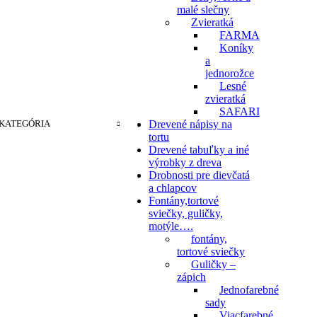
malé slečny
Zvieratká
FARMA
Koníky
a
jednorožce
Lesné
zvieratká
SAFARI
KATEGÓRIA
Drevené nápisy na
tortu
Drevené tabuľky a iné
výrobky z dreva
Drobnosti pre dievčatá
a chlapcov
Fontány,tortové
sviečky, guličky,
motýle….
fontány,
tortové sviečky
Guličky –
zápich
Jednofarebné
sady
Viacfarebné