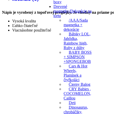
boxy
Drevené
magnetky/Dekorácie na
Nápis je vyrobený z topoľovej preglejky. Je vhodný na priame pou
tortu
/AAA/Sada
Vysoká kvalita
magnetka +
Ľahko čitateľné
dekorácie
Viacnásobne použiteľné
Bábiky LOL,
Jahôdka,
Rainbow high,
Ruby z dúhy
BABY BOSS
+ SIMPSON
+SPONGEBOB
Cars & Hot
Wheels,
Plamínek a
čtyřkoláci
Čierny Balog
CRY Babies ,
COCOMELON,
Caillou
Deti
Dinosaurus,
chrobáčiky,