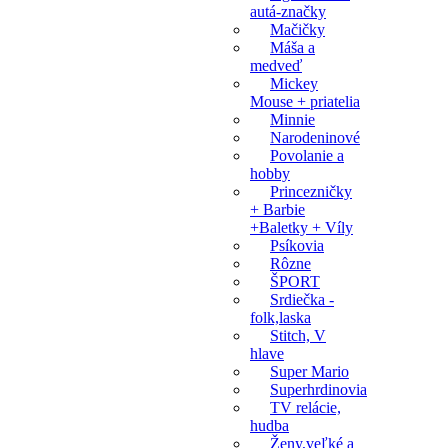
autá-značky
Mačičky
Máša a
medveď
Mickey
Mouse + priatelia
Minnie
Narodeninové
Povolanie a
hobby
Princezničky
+ Barbie
+Baletky + Víly
Psíkovia
Rôzne
ŠPORT
Srdiečka -
folk,laska
Stitch, V
hlave
Super Mario
Superhrdinovia
TV relácie,
hudba
Ženy,veľké a