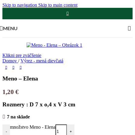
Skip to navigation
Skip to main content
MENU
Klikni pre zväčšenie
Domov
/
Výrez - mená dievčatá
Meno – Elena
1,20
€
Rozmery : D 7 x o,4 x V 3 cm
7 na sklade
množstvo Meno - Elena
-
+