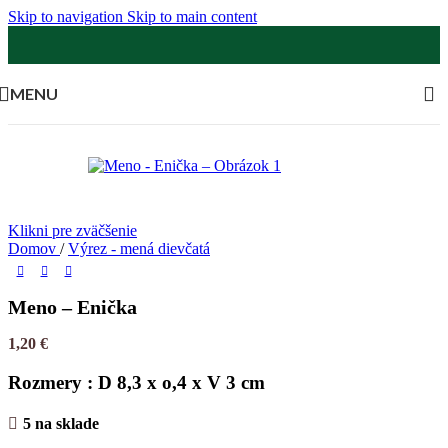
Skip to navigation
Skip to main content
MENU
Klikni pre zväčšenie
Domov
/
Výrez - mená dievčatá
Meno – Enička
1,20
€
Rozmery : D 8,3 x o,4 x V 3 cm
5 na sklade