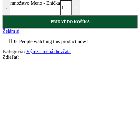
množstvo Meno - Enička
-
+
PRIDAŤ DO KOŠÍKA
Želám si
0
People watching this product now!
Kategória:
Výrez - mená dievčatá
Zdieľať: