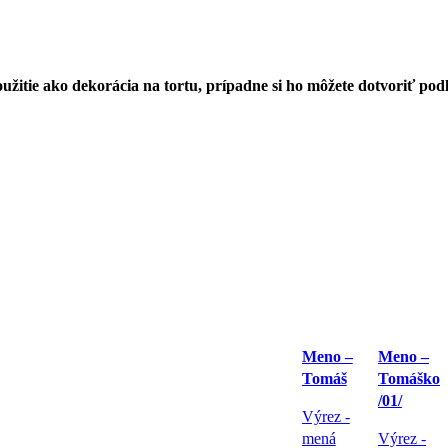
žitie ako dekorácia na tortu, prípadne si ho môžete dotvoriť podľ
Meno –
Meno –
Tomáš
Tomáško
/01/
Výrez -
mená
Výrez -