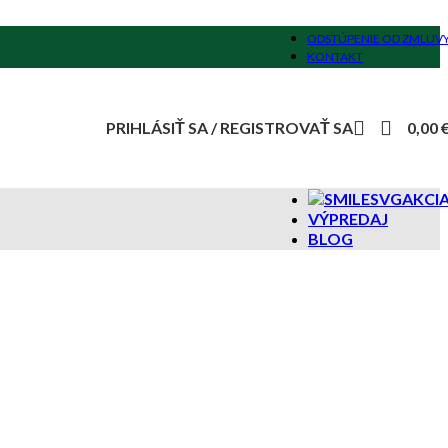
ODSTÚPENIE OD ZMLUV
KONTAKT
PRIHLÁSIŤ SA / REGISTROVAŤ SA
0,00
AKCI
VÝPREDAJ
BLOG