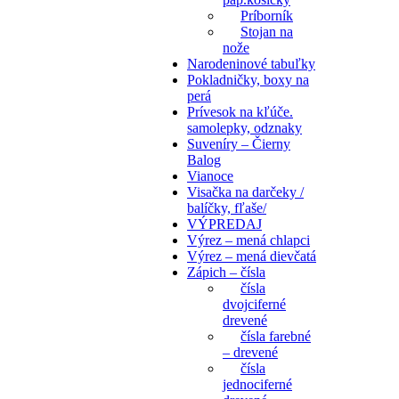
Príborník
Stojan na
nože
Narodeninové tabuľky
Pokladničky, boxy na
perá
Prívesok na kľúče.
samolepky, odznaky
Suveníry – Čierny
Balog
Vianoce
Visačka na darčeky /
balíčky, fľaše/
VÝPREDAJ
Výrez – mená chlapci
Výrez – mená dievčatá
Zápich – čísla
čísla
dvojciferné
drevené
čísla farebné
– drevené
čísla
jednociferné