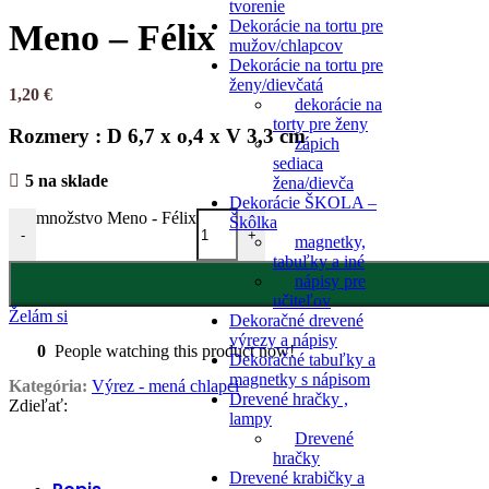
tvorenie
Dekorácie na tortu pre
Meno – Félix
mužov/chlapcov
Dekorácie na tortu pre
ženy/dievčatá
1,20
€
dekorácie na
torty pre ženy
Rozmery : D 6,7 x o,4 x V 3,3 cm
zápich
sediaca
5 na sklade
žena/dievča
Dekorácie ŠKOLA –
množstvo Meno - Félix
Škôlka
-
+
magnetky,
tabuľky a iné
nápisy pre
učiteľov
Želám si
Dekoračné drevené
výrezy a nápisy
0
People watching this product now!
Dekoračné tabuľky a
magnetky s nápisom
Kategória:
Výrez - mená chlapci
Drevené hračky ,
Zdieľať:
lampy
Drevené
hračky
Drevené krabičky a