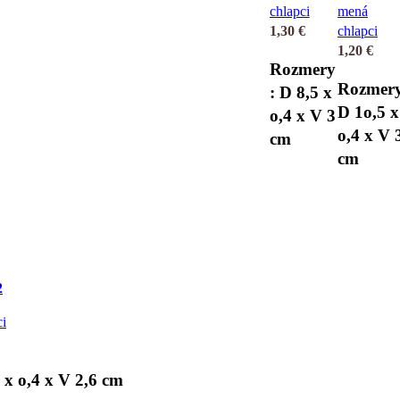
chlapci
mená
1,30
€
chlapci
1,20
€
Rozmery
Rozmery
: D 8,5 x
D 1o,5 x
o,4 x V 3
o,4 x V 
cm
cm
2
i
 x o,4 x V 2,6 cm