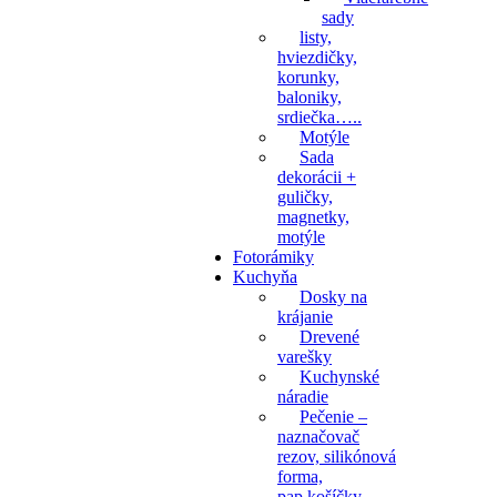
sady
listy,
hviezdičky,
korunky,
baloniky,
srdiečka…..
Motýle
Sada
dekorácii +
guličky,
magnetky,
motýle
Fotorámiky
Kuchyňa
Dosky na
krájanie
Drevené
varešky
Kuchynské
náradie
Pečenie –
naznačovač
rezov, silikónová
forma,
pap.košíčky