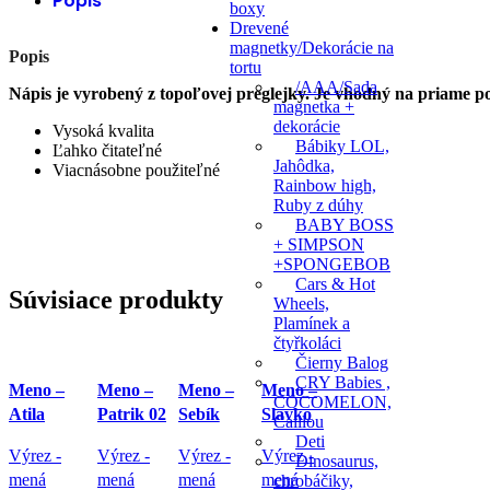
Popis
boxy
Drevené
magnetky/Dekorácie na
Popis
tortu
/AAA/Sada
Nápis je vyrobený z topoľovej preglejky. Je vhodný na priame pou
magnetka +
dekorácie
Vysoká kvalita
Bábiky LOL,
Ľahko čitateľné
Jahôdka,
Viacnásobne použiteľné
Rainbow high,
Ruby z dúhy
BABY BOSS
+ SIMPSON
+SPONGEBOB
Cars & Hot
Súvisiace produkty
Wheels,
Plamínek a
čtyřkoláci
Čierny Balog
CRY Babies ,
Meno –
Meno –
Meno –
Meno –
COCOMELON,
Atila
Patrik 02
Sebík
Slavko
Caillou
Deti
Výrez -
Výrez -
Výrez -
Výrez -
Dinosaurus,
mená
mená
mená
mená
chrobáčiky,