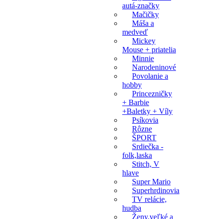
autá-značky
Mačičky
Máša a
medveď
Mickey
Mouse + priatelia
Minnie
Narodeninové
Povolanie a
hobby
Princezničky
+ Barbie
+Baletky + Víly
Psíkovia
Rôzne
ŠPORT
Srdiečka -
folk,laska
Stitch, V
hlave
Super Mario
Superhrdinovia
TV relácie,
hudba
Ženy,veľké a