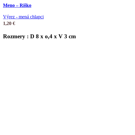
Meno – Riško
Výrez - mená chlapci
1,20
€
Rozmery : D 8 x o,4 x V 3 cm