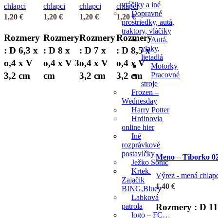
vtáčiky a iné
chlapci
chlapci
chlapci
chlapci
Dopravné
1,20
€
1,20
€
1,20
€
1,20
€
prostriedky, autá,
traktory, vláčiky
Rozmery
Rozmery
Rozmery
Rozmery
Autá,
vlaky,
: D 6,3 x
: D 8 x
: D 7 x
: D 8,5 x
lietadlá
o,4 x V
o,4 x V 3
o,4 x V
o,4 x V
Motorky
Pracovné
3,2 cm
cm
3,2 cm
3,2 cm
stroje
Frozen –
Wednesday
Harry Potter
Hrdinovia
online hier
Iné
rozprávkové
postavičky
Meno – Tiborko 0
Ježko Sonic
Krtek.
Výrez - mená chlapc
Zajačik
1,40
€
BING,Bluey
Labková
patrola
Rozmery : D 11
logo – FC…