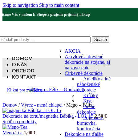
Skip to navigation
Skip to main content
Vítame Vás v našom E-Shope a prajeme príjemný nákup
Search
AKCIA
Akrylové a drevené
DOMOV
dekorácie na stojane, aj
O NÁS
na zavesenie
OBCHOD
Cirkevné dekorácie
KONTAKT
Anjeliky a iné
náboženské
dekorácie
Klikni pre zväčšenie
Krížiky
Krst
Domov
/
Výrez - mená chlapci
/
Meno – Félix
Pietne
dekorácie
Dekorácia na tortu/magnetka Bábika - LOL 15
2,50
€
Prijímanie,
Späť na produkty
birmovka,
konfirmácia
Meno-Tea
1,00
€
Dekorácie na ďalšie