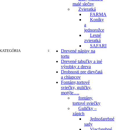
malé slečny
Zvieratká
FARMA
Koníky
a
jednorožce
Lesné
zvieratká
SAFARI
KATEGÓRIA
Drevené nápisy na
tortu
Drevené tabuľky a iné
výrobky z dreva
Drobnosti pre dievčatá
a chlapcov
Fontány,tortové
sviečky, guličky,
motýle….
fontány,
tortové sviečky
Guličky –
zápich
Jednofarebné
sady
Viacfarebné