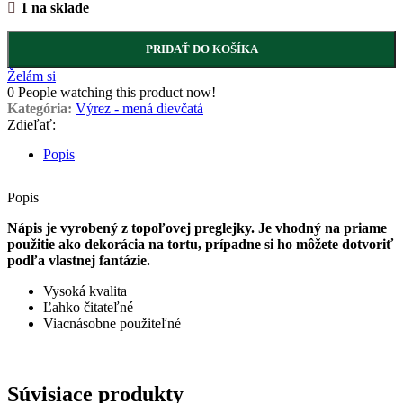
1 na sklade
PRIDAŤ DO KOŠÍKA
Želám si
0
People watching this product now!
Kategória:
Výrez - mená dievčatá
Zdieľať:
Popis
Popis
Nápis je vyrobený z topoľovej preglejky. Je vhodný na priame
použitie ako dekorácia na tortu, prípadne si ho môžete dotvoriť
podľa vlastnej fantázie.
Vysoká kvalita
Ľahko čitateľné
Viacnásobne použiteľné
Súvisiace produkty