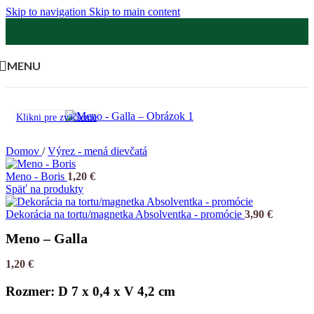
Skip to navigation
Skip to main content
MENU
Klikni pre zväčšenie
Domov
/
Výrez - mená dievčatá
Meno - Boris
1,20
€
Späť na produkty
Dekorácia na tortu/magnetka Absolventka - promócie
3,90
€
Meno – Galla
1,20
€
Rozmer: D 7 x 0,4 x V 4,2 cm