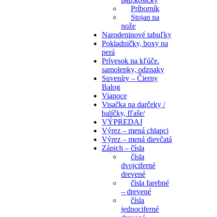
Príborník
Stojan na
nože
Narodeninové tabuľky
Pokladničky, boxy na
perá
Prívesok na kľúče.
samolepky, odznaky
Suveníry – Čierny
Balog
Vianoce
Visačka na darčeky /
balíčky, fľaše/
VÝPREDAJ
Výrez – mená chlapci
Výrez – mená dievčatá
Zápich – čísla
čísla
dvojciferné
drevené
čísla farebné
– drevené
čísla
jednociferné