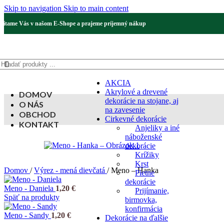
Skip to navigation
Skip to main content
Vítame Vás v našom E-Shope a prajeme príjemný nákup
AKCIA
Akrylové a drevené
DOMOV
dekorácie na stojane, aj
O NÁS
na zavesenie
OBCHOD
Cirkevné dekorácie
KONTAKT
Anjeliky a iné
náboženské
dekorácie
Krížiky
Krst
Domov
/
Výrez - mená dievčatá
/
Meno – Hanka
Pietne
dekorácie
Meno - Daniela
1,20
€
Prijímanie,
Späť na produkty
birmovka,
konfirmácia
Meno - Sandy
1,20
€
Dekorácie na ďalšie