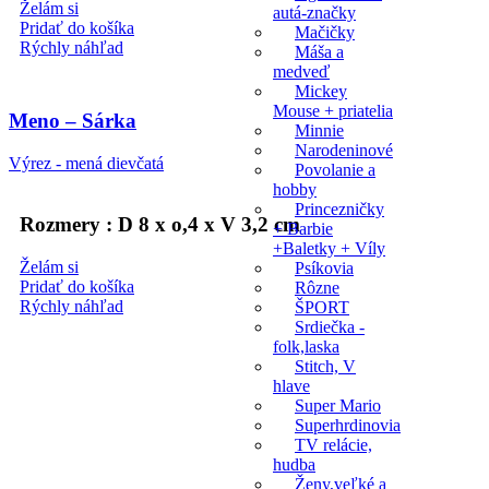
Želám si
autá-značky
Pridať do košíka
Mačičky
Rýchly náhľad
Máša a
medveď
Mickey
Mouse + priatelia
Meno – Sárka
Minnie
Narodeninové
Výrez - mená dievčatá
Povolanie a
hobby
Princezničky
Rozmery : D 8 x o,4 x V 3,2 cm
+ Barbie
+Baletky + Víly
Želám si
Psíkovia
Pridať do košíka
Rôzne
Rýchly náhľad
ŠPORT
Srdiečka -
folk,laska
Stitch, V
hlave
Super Mario
Superhrdinovia
Meno – Sophia
TV relácie,
hudba
Ženy,veľké a
VÝPREDAJ
,
Výrez - mená dievčatá