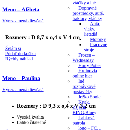
vtáčiky a iné
Dopravné
Meno – Alžbeta
prostriedky, autá,
traktory, vláčiky
Výrez - mená dievčatá
Autá,
vlaky,
lietadlá
Rozmery : D 8,7 x o,4 x V 4 cm
Motorky
Pracovné
Želám si
stroje
Pridať do košíka
Frozen –
Rýchly náhľad
Wednesday
Harry Potter
Hrdinovia
online hier
Meno – Paulína
Iné
rozprávkové
Výrez - mená dievčatá
postavičky
Ježko Sonic
Krtek.
Rozmery : D 9,3 x o,4 x V 3,2 cm
Zajačik
BING,Bluey
Vysoká kvalita
Labková
Ľahko čitateľné
patrola
logo – FC…