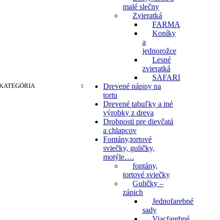
malé slečny
Zvieratká
FARMA
Rozmery : D 8,8 x o,4 x V 3,8 cm
Koníky
a
Vysoká kvalita
jednorožce
Ľahko čitateľné
Lesné
zvieratká
Želám si
SAFARI
Pridať do košíka
KATEGÓRIA
Drevené nápisy na
Rýchly náhľad
tortu
Drevené tabuľky a iné
výrobky z dreva
Drobnosti pre dievčatá
a chlapcov
Fontány,tortové
sviečky, guličky,
motýle….
fontány,
tortové sviečky
Guličky –
zápich
Jednofarebné
sady
Viacfarebné