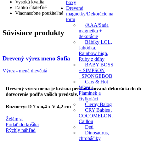
Vysoká kvalita
boxy
Ľahko čitateľné
Drevené
Viacnásobne použiteľné
magnetky/Dekorácie na
tortu
/AAA/Sada
magnetka +
Súvisiace produkty
dekorácie
Bábiky LOL,
Jahôdka,
Rainbow high,
Drevený výrez meno Sofia
Ruby z dúhy
BABY BOSS
+ SIMPSON
Výrez - mená dievčatá
+SPONGEBOB
Cars & Hot
Wheels,
Drevený výrez mena je krásna personalizovaná dekorácia do dets
Plamínek a
dotvorenie podľa vašich predstáv.
čtyřkoláci
Čierny Balog
Rozmery: D 7 x o,4 x V 4,2 cm
CRY Babies ,
COCOMELON,
Želám si
Caillou
Pridať do košíka
Deti
Rýchly náhľad
Dinosaurus,
chrobáčiky,