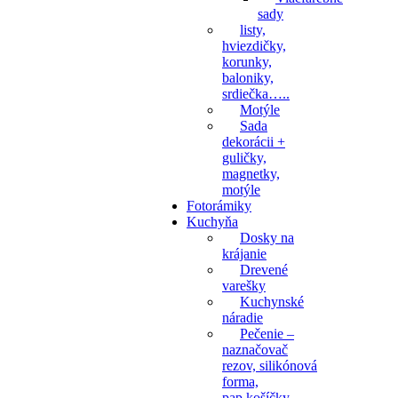
sady
listy,
hviezdičky,
korunky,
baloniky,
srdiečka…..
Motýle
Sada
dekorácii +
guličky,
magnetky,
motýle
Meno – Tami
Fotorámiky
Kuchyňa
Výrez - mená dievčatá
Dosky na
krájanie
Drevené
Rozmer: D 7 x o,4 x V 3,2 cm
varešky
Kuchynské
Želám si
náradie
Pridať do košíka
Pečenie –
Rýchly náhľad
naznačovač
rezov, silikónová
forma,
pap.košíčky