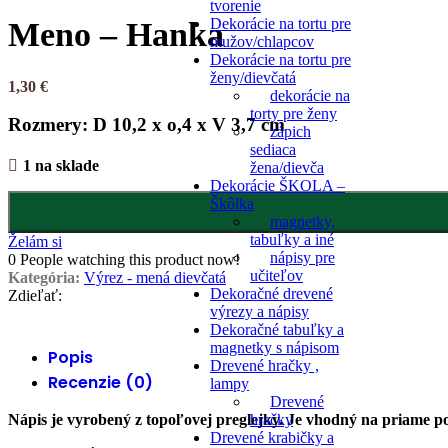
tvorenie
Dekorácie na tortu pre
Meno – Hanka
mužov/chlapcov
Dekorácie na tortu pre
ženy/dievčatá
1,30
€
dekorácie na
torty pre ženy
Rozmery: D 10,2 x o,4 x V 3,7 cm
zápich
sediaca
1 na sklade
žena/dievča
Dekorácie ŠKOLA –
Škôlka
magnetky,
tabuľky a iné
Želám si
nápisy pre
0
People watching this product now!
učiteľov
Kategória:
Výrez - mená dievčatá
Dekoračné drevené
Zdieľať:
výrezy a nápisy
Dekoračné tabuľky a
magnetky s nápisom
Popis
Drevené hračky ,
Recenzie (0)
lampy
Drevené
hračky
Nápis je vyrobený z topoľovej preglejky. Je vhodný na priame pou
Drevené krabičky a