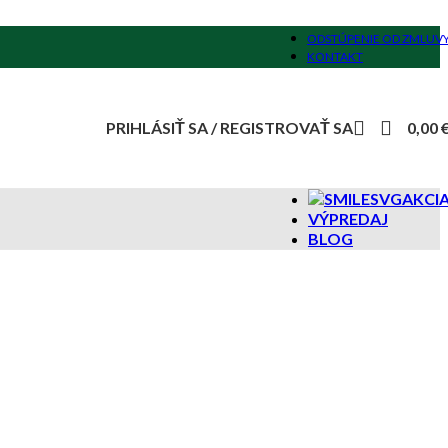
ODSTÚPENIE OD ZMLUV
KONTAKT
PRIHLÁSIŤ SA / REGISTROVAŤ SA
0,00
AKCI
VÝPREDAJ
BLOG