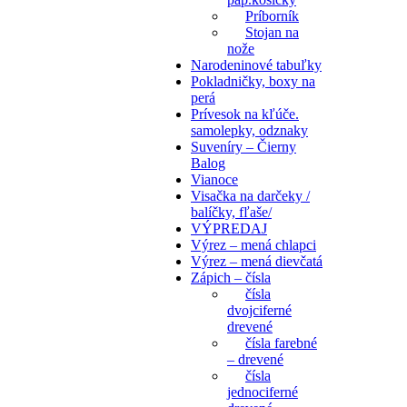
Príborník
Stojan na
nože
Narodeninové tabuľky
Pokladničky, boxy na
perá
Prívesok na kľúče.
samolepky, odznaky
Suveníry – Čierny
Balog
Vianoce
Visačka na darčeky /
balíčky, fľaše/
VÝPREDAJ
Výrez – mená chlapci
Výrez – mená dievčatá
Zápich – čísla
čísla
dvojciferné
drevené
čísla farebné
– drevené
čísla
jednociferné