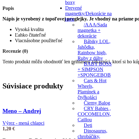
boxy
Drevené
Popis
magnetky/Dekorácie na
Nápis je vyrobený z topoľovej preglejky. Je vhodný na priame pou
tortu
/AAA/Sada
Vysoká kvalita
magnetka +
Ľahko čitateľné
dekorácie
Viacnásobne použiteľné
Bábiky LOL,
Jahôdka,
Recenzie (0)
Rainbow high,
Ruby z dúhy
Tento produkt môžu ohodnotiť len prihlásení zákazníci, ktorí si ho kúp
BABY BOSS
+ SIMPSON
+SPONGEBOB
Cars & Hot
Súvisiace produkty
Wheels,
Plamínek a
čtyřkoláci
Čierny Balog
CRY Babies ,
Meno – Andrej
COCOMELON,
Caillou
Výrez - mená chlapci
Deti
1,20
€
Dinosaurus,
chrobáčiky,