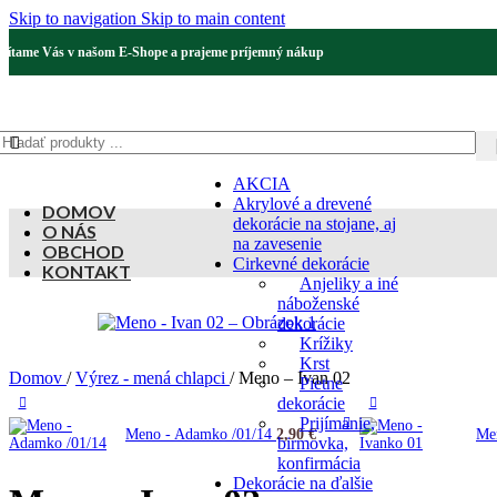
Skip to navigation
Skip to main content
Vítame Vás v našom E-Shope a prajeme príjemný nákup
AKCIA
Akrylové a drevené
DOMOV
dekorácie na stojane, aj
O NÁS
na zavesenie
OBCHOD
Cirkevné dekorácie
KONTAKT
Anjeliky a iné
náboženské
dekorácie
Krížiky
Krst
Domov
/
Výrez - mená chlapci
/
Meno – Ivan 02
Pietne
dekorácie
Prijímanie,
Meno - Adamko /01/14
2,90
€
Me
birmovka,
konfirmácia
Dekorácie na ďalšie