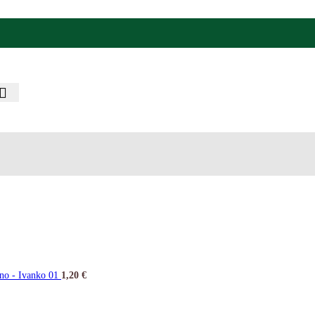
no - Ivanko 01
1,20
€