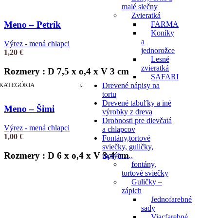
malé slečny
Zvieratká
Meno – Petrík
FARMA
Koníky
a
Výrez - mená chlapci
jednorožce
1,20
€
Lesné
zvieratká
Rozmery : D 7,5 x o,4 x V 3 cm
SAFARI
KATEGÓRIA
Drevené nápisy na
tortu
Drevené tabuľky a iné
Meno – Šimi
výrobky z dreva
Drobnosti pre dievčatá
Výrez - mená chlapci
a chlapcov
1,00
€
Fontány,tortové
sviečky, guličky,
Rozmery : D 6 x o,4 x V 3,4 cm
motýle….
fontány,
tortové sviečky
Guličky –
zápich
Jednofarebné
sady
Viacfarebné