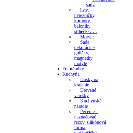
sady
listy,
hviezdičky,
korunky,
baloniky,
srdiečka…..
Motýle
Sada
dekorácii +
guličky,
magnetky,
motýle
Fotorámiky
Kuchyňa
Dosky na
krájanie
Drevené
varešky
Kuchynské
náradie
Pečenie –
naznačovač
rezov, silikónová
forma,
pap.košíčky