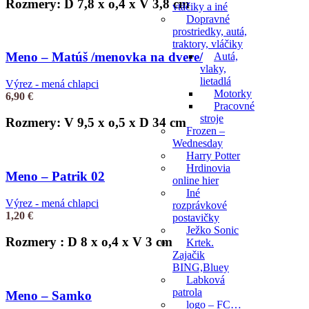
Rozmery: D 7,8 x o,4 x V 3,8 cm
vtáčiky a iné
Dopravné
prostriedky, autá,
traktory, vláčiky
Meno – Matúš /menovka na dvere/
Autá,
vlaky,
lietadlá
Výrez - mená chlapci
Motorky
6,90
€
Pracovné
stroje
Rozmery: V 9,5 x o,5 x D 34 cm
Frozen –
Wednesday
Harry Potter
Hrdinovia
Meno – Patrik 02
online hier
Iné
Výrez - mená chlapci
rozprávkové
1,20
€
postavičky
Ježko Sonic
Rozmery : D 8 x o,4 x V 3 cm
Krtek.
Zajačik
BING,Bluey
Labková
patrola
Meno – Samko
logo – FC…