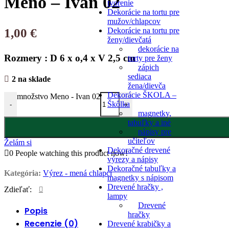
Meno – Ivan 02
tvorenie
Dekorácie na tortu pre
mužov/chlapcov
Dekorácie na tortu pre
1,00
€
ženy/dievčatá
dekorácie na
Rozmery : D 6 x o,4 x V 2,5 cm
torty pre ženy
zápich
sediaca
2 na sklade
žena/dievča
Dekorácie ŠKOLA –
množstvo Meno - Ivan 02
Škôlka
-
+
magnetky,
tabuľky a iné
nápisy pre
učiteľov
Želám si
Dekoračné drevené
0
People watching this product now!
výrezy a nápisy
Dekoračné tabuľky a
Kategória:
Výrez - mená chlapci
magnetky s nápisom
Drevené hračky ,
Zdieľať:
lampy
Drevené
Popis
hračky
Recenzie (0)
Drevené krabičky a