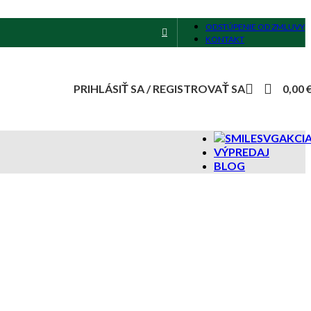
ODSTÚPENIE OD ZMLUVY
KONTAKT
PRIHLÁSIŤ SA / REGISTROVAŤ SA
0,00
AKCI
VÝPREDAJ
BLOG