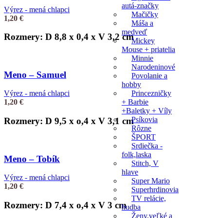
autá-značky
Výrez - mená chlapci
Mačičky
1,20
€
Máša a
medveď
Rozmery: D 8,8 x 0,4 x V 3,2 cm
Mickey
Mouse + priatelia
Minnie
Narodeninové
Meno – Samuel
Povolanie a
hobby
Princezničky
Výrez - mená chlapci
+ Barbie
1,20
€
+Baletky + Víly
Psíkovia
Rozmery: D 9,5 x o,4 x V 3,1 cm
Rôzne
ŠPORT
Srdiečka -
folk,laska
Meno – Tobík
Stitch, V
hlave
Výrez - mená chlapci
Super Mario
1,20
€
Superhrdinovia
TV relácie,
Rozmery: D 7,4 x o,4 x V 3 cm
hudba
Ženy,veľké a