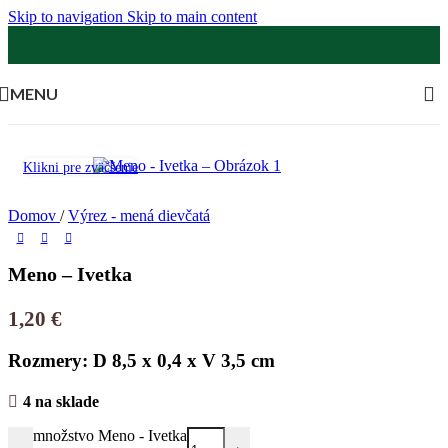
Skip to navigation
Skip to main content
MENU
Klikni pre zväčšenie
Domov
/
Výrez - mená dievčatá
Meno – Ivetka
1,20
€
Rozmery: D 8,5 x 0,4 x V 3,5 cm
4 na sklade
množstvo Meno - Ivetka