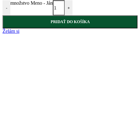
množstvo Meno - Ján
-
+
PRIDAŤ DO KOŠÍKA
Želám si