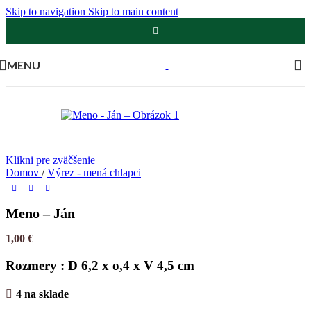
Skip to navigation
Skip to main content
MENU
Klikni pre zväčšenie
Domov
/
Výrez - mená chlapci
Meno – Ján
1,00
€
Rozmery : D 6,2 x o,4 x V 4,5 cm
4 na sklade