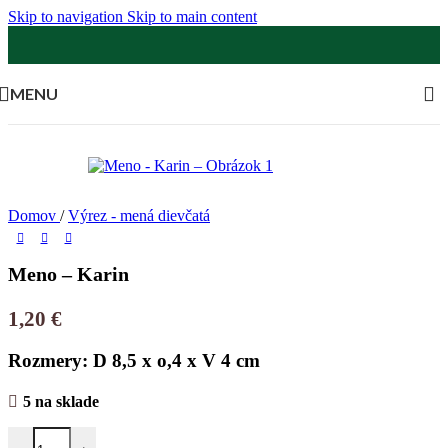
Skip to navigation
Skip to main content
MENU
Domov
/
Výrez - mená dievčatá
Meno – Karin
1,20
€
Rozmery: D 8,5 x o,4 x V 4 cm
5 na sklade
množstvo Meno - Karin