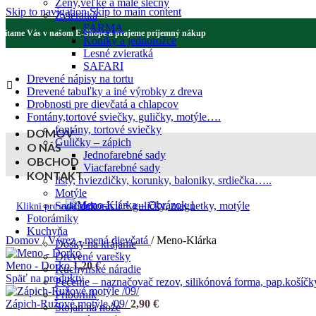
Ženy,veľké a malé slečny
Skip to navigation
Skip to main content
Zvieratká
FARMA
Vítame Vás v našom E-Shope a prajeme príjemný nákup
Koníky a jednorožce
Lesné zvieratká
SAFARI
Drevené nápisy na tortu
Drevené tabuľky a iné výrobky z dreva
Drobnosti pre dievčatá a chlapcov
Fontány,tortové sviečky, guličky, motýle….
fontány, tortové sviečky
DOMOV
Guličky – zápich
O NÁS
Jednofarebné sady
OBCHOD
Viacfarebné sady
KONTAKT
listy, hviezdičky, korunky, baloniky, srdiečka…..
Motýle
Sada dekorácii + guličky, magnetky, motýle
Klikni pre zväčšenie
Fotorámiky
Kuchyňa
Domov
/
Výrez - mená dievčatá
/
Meno-Klárka
Dosky na krájanie
Drevené varešky
Meno - Dorko
1,20
€
Kuchynské náradie
Späť na produkty
Pečenie – naznačovač rezov, silikónová forma, pap.košíčk
Príborník
Zápich-Ružové motýle /09/
2,90
€
Stojan na nože