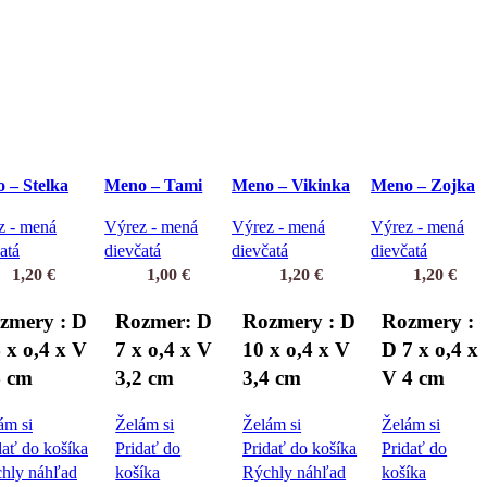
 – Stelka
Meno – Tami
Meno – Vikinka
Meno – Zojka
z - mená
Výrez - mená
Výrez - mená
Výrez - mená
atá
dievčatá
dievčatá
dievčatá
1,20
€
1,00
€
1,20
€
1,20
€
zmery : D
Rozmer: D
Rozmery : D
Rozmery :
 x o,4 x V
7 x o,4 x V
10 x o,4 x V
D 7 x o,4 x
4 cm
3,2 cm
3,4 cm
V 4 cm
ám si
Želám si
Želám si
Želám si
dať do košíka
Pridať do
Pridať do košíka
Pridať do
hly náhľad
košíka
Rýchly náhľad
košíka