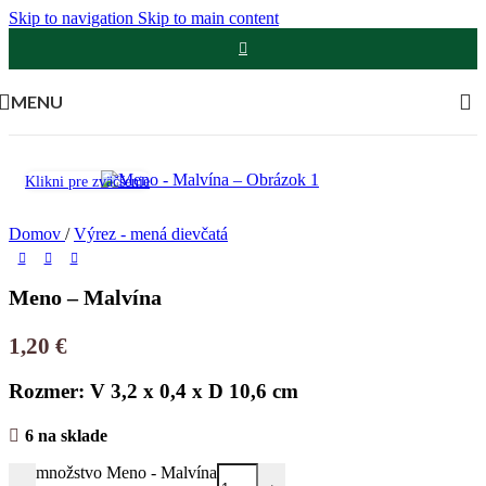
Skip to navigation
Skip to main content
MENU
Klikni pre zväčšenie
Domov
/
Výrez - mená dievčatá
Meno – Malvína
1,20
€
Rozmer: V 3,2 x 0,4 x D 10,6 cm
6 na sklade
množstvo Meno - Malvína