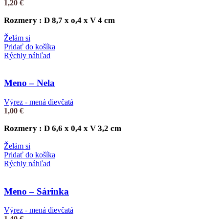
1,20
€
Rozmery : D 8,7 x o,4 x V 4 cm
Želám si
Pridať do košíka
Rýchly náhľad
Meno – Nela
Výrez - mená dievčatá
1,00
€
Rozmery : D 6,6 x 0,4 x V 3,2 cm
Želám si
Pridať do košíka
Rýchly náhľad
Meno – Sárinka
Výrez - mená dievčatá
1,40
€