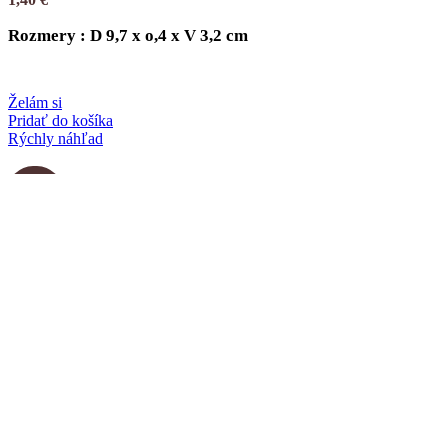
Rozmery : D 9,7 x o,4 x V 3,2 cm
Želám si
Pridať do košíka
Rýchly náhľad
-60%
Meno – Sophia
VÝPREDAJ
,
Výrez - mená dievčatá
Pôvodná cena bola: 1,00 €.
0,40
€
Aktuálna cena je: 0,40 €.
1,00
€
Rozmery : D 8,8 x o,4 x V 3,8 cm
Vysoká kvalita
Ľahko čitateľné
Želám si
Pridať do košíka