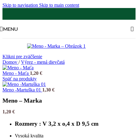
Skip to navigation
Skip to main content
MENU
Klikni pre zväčšenie
Domov
/
Výrez - mená dievčatá
Meno - Maťa
1,20
€
Späť na produkty
Meno -Martuška 01
1,30
€
Meno – Marka
1,20
€
Rozmery : V 3,2 x o,4 x D 9,5 cm
Vysoká kvalita