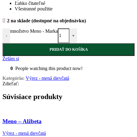
Ľahko čitateľné
Všestranné použitie
2 na sklade (dostupné na objednávku)
množstvo Meno - Marka
-
+
PRIDAŤ DO KOŠÍKA
Želám si
0
People watching this product now!
Kategória:
Výrez - mená dievčatá
Zdieľať:
Súvisiace produkty
Meno – Alžbeta
Výrez - mená dievčatá