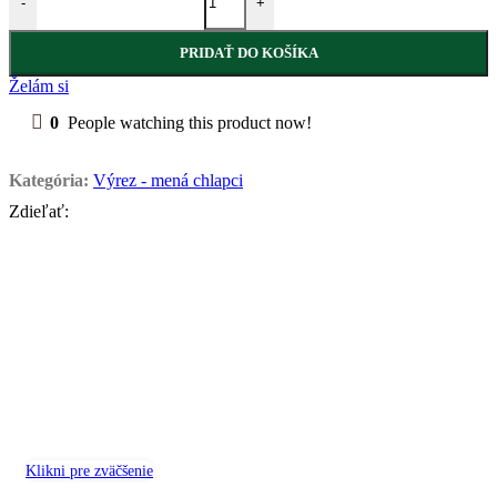
-
+
PRIDAŤ DO KOŠÍKA
Želám si
0
People watching this product now!
Kategória:
Výrez - mená chlapci
Zdieľať:
Klikni pre zväčšenie