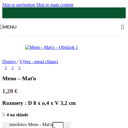
Skip to navigation
Skip to main content
MENU
Domov
/
Výrez - mená chlapci
Meno – Maťo
1,20
€
Rozmery : D 8 x o,4 x V 3,2 cm
4 na sklade
množstvo Meno - Maťo