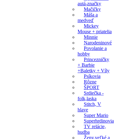
autá-značky
Mačičky
Máša a
medveď
Mickey
Mouse + priatelia
Minnie
Narodeninové
Povolanie a
hobby
Princezničky
+ Barbie
+Baletky + Víly
Psíkovia
Rôzne
ŠPORT
Srdiečka -
folk,laska
Stitch, V
hlave
Super Mario
Superhrdinovia
TV relácie,
hudba
Ženy,veľké a