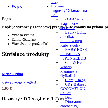
boxy
Popis
Drevené
magnetky/Dekorácie na
tortu
Popis
/AAA/Sada
magnetka +
Nápis je vyrobený z topoľovej preglejky. Je vhodný na priame pou
dekorácie
Bábiky LOL,
Vysoká kvalita
Jahôdka,
Ľahko čitateľné
Rainbow high,
Viacnásobne použiteľné
Ruby z dúhy
BABY BOSS
Súvisiace produkty
+ SIMPSON
+SPONGEBOB
Cars & Hot
Wheels,
Plamínek a
Meno – Nina
čtyřkoláci
Čierny Balog
Výrez - mená dievčatá
CRY Babies ,
1,00
€
COCOMELON,
Caillou
Deti
Rozmery : D 7 x o,4 x V 3,2 cm
Dinosaurus,
chrobáčiky,