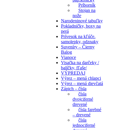
Príborník
Stojan na
nože
Narodeninové tabuľky
Pokladničky, boxy na
perá
Prívesok na kľúče.
samolepky, odznaky
Suveníry – Čierny
Balog
Vianoce
Visačka na darčeky /
balíčky, fľaše/
VÝPREDAJ
Výrez – mená chlapci
Výrez – mená dievčatá
Zápich – čísla
čísla
dvojciferné
drevené
čísla farebné
– drevené
čísla
jednociferné