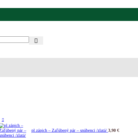
pl.zápich – Zaľúbený pár – snúbenci /zlatá/
3,90
€