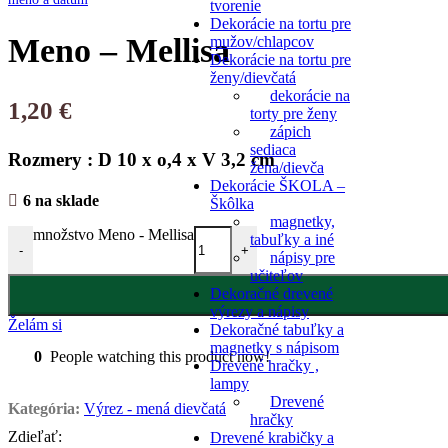
tvorenie
Dekorácie na tortu pre
Meno – Mellisa
mužov/chlapcov
Dekorácie na tortu pre
ženy/dievčatá
dekorácie na
1,20
€
torty pre ženy
zápich
sediaca
Rozmery : D 10 x o,4 x V 3,2 cm
žena/dievča
Dekorácie ŠKOLA –
6 na sklade
Škôlka
magnetky,
množstvo Meno - Mellisa
tabuľky a iné
-
+
nápisy pre
učiteľov
Dekoračné drevené
výrezy a nápisy
Želám si
Dekoračné tabuľky a
magnetky s nápisom
0
People watching this product now!
Drevené hračky ,
lampy
Drevené
Kategória:
Výrez - mená dievčatá
hračky
Zdieľať:
Drevené krabičky a