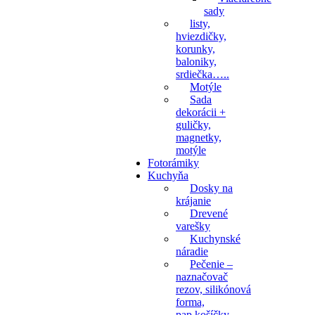
sady
listy,
hviezdičky,
korunky,
baloniky,
srdiečka…..
Motýle
Sada
dekorácii +
guličky,
magnetky,
motýle
Fotorámiky
Kuchyňa
Dosky na
krájanie
Drevené
varešky
Kuchynské
náradie
Pečenie –
naznačovač
rezov, silikónová
forma,
pap.košíčky