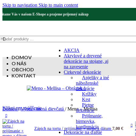
Skip to navigation
Skip to main content
Vítame Vás v našom E-Shope a prajeme príjemný nákup
AKCIA
Akrylové a drevené
DOMOV
dekorácie na stojane, aj
O NÁS
na zavesenie
OBCHOD
Cirkevné dekorácie
KONTAKT
Anjeliky a iné
náboženské
dekorácie
Krížiky
Krst
Pietne
Klikni pre zväčšenie
Domov
/
Výrez - mená dievčatá
/
Meno – Mellisa
dekorácie
Prijímanie,
birmovka,
konfirmácia
Zápich na tortu / prijímanie + meno a dátum
7,00
€
Dekorácie na ďalšie