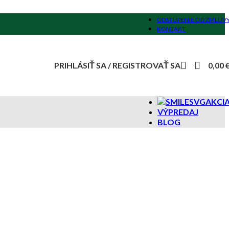
ODSTÚPENIE OD ZMLUV
KONTAKT
PRIHLÁSIŤ SA / REGISTROVAŤ SA
0,00
AKCI
VÝPREDAJ
BLOG