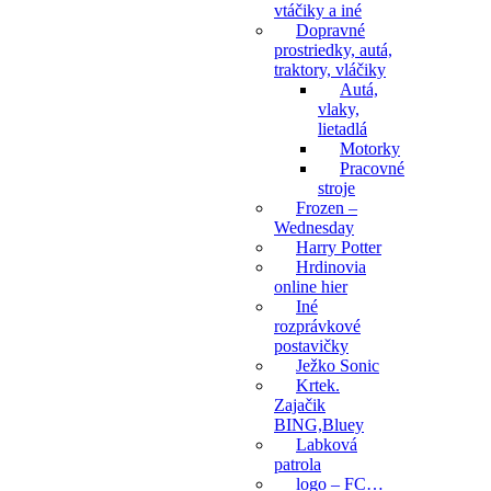
vtáčiky a iné
Dopravné
prostriedky, autá,
traktory, vláčiky
Autá,
vlaky,
lietadlá
Motorky
Pracovné
stroje
Frozen –
Wednesday
Harry Potter
Hrdinovia
online hier
Iné
rozprávkové
postavičky
Ježko Sonic
Krtek.
Zajačik
BING,Bluey
Labková
patrola
logo – FC…