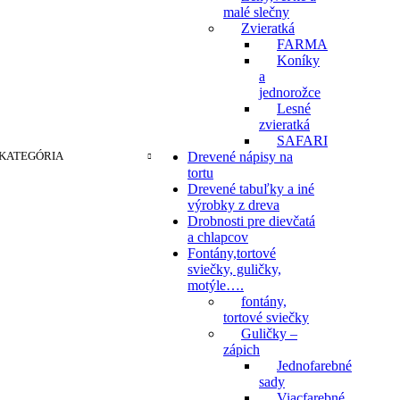
malé slečny
Zvieratká
FARMA
Koníky
a
jednorožce
Lesné
zvieratká
SAFARI
KATEGÓRIA
Drevené nápisy na
tortu
Drevené tabuľky a iné
výrobky z dreva
Drobnosti pre dievčatá
a chlapcov
Fontány,tortové
sviečky, guličky,
motýle….
fontány,
tortové sviečky
Guličky –
zápich
Jednofarebné
sady
Viacfarebné