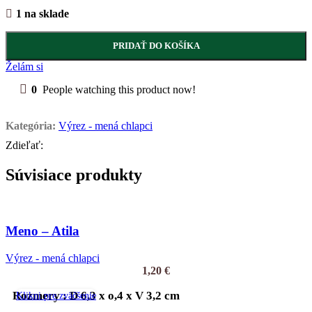
1 na sklade
PRIDAŤ DO KOŠÍKA
Želám si
0
People watching this product now!
Kategória:
Výrez - mená chlapci
Zdieľať:
Súvisiace produkty
Meno – Atila
Výrez - mená chlapci
1,20
€
Rozmery : D 6,3 x o,4 x V 3,2 cm
Klikni pre zväčšenie