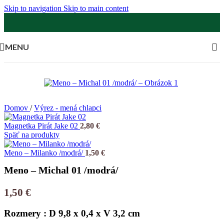
Skip to navigation
Skip to main content
MENU
Domov
/
Výrez - mená chlapci
Magnetka Pirát Jake 02
2,80
€
Späť na produkty
Meno – Milanko /modrá/
1,50
€
Meno – Michal 01 /modrá/
1,50
€
Rozmery : D 9,8 x 0,4 x V 3,2 cm