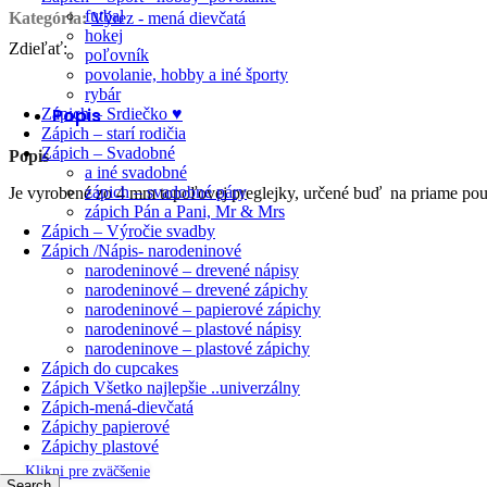
futbal
Kategória:
Výrez - mená dievčatá
hokej
Zdieľať:
poľovník
povolanie, hobby a iné športy
rybár
Popis
Zápich – Srdiečko ♥
Zápich – starí rodičia
Zápich – Svadobné
Popis
a iné svadobné
zápich – svadobné páry
Je vyrobené zo 4 mm topoľovej preglejky, určené buď na priame použi
zápich Pán a Pani, Mr & Mrs
Zápich – Výročie svadby
Zápich /Nápis- narodeninové
narodeninové – drevené nápisy
narodeninové – drevené zápichy
narodeninové – papierové zápichy
narodeninové – plastové nápisy
narodeninove – plastové zápichy
Zápich do cupcakes
Zápich Všetko najlepšie ..univerzálny
Zápich-mená-dievčatá
Zápichy papierové
Zápichy plastové
Klikni pre zväčšenie
Search