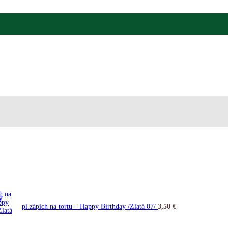
y
pl.zápich na tortu – Happy Birthday /Zlatá 07/
3,50
€