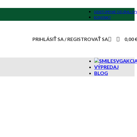
ODSTÚPENIE OD ZMLUV
KONTAKT
PRIHLÁSIŤ SA / REGISTROVAŤ SA
0,00
AKCI
VÝPREDAJ
BLOG