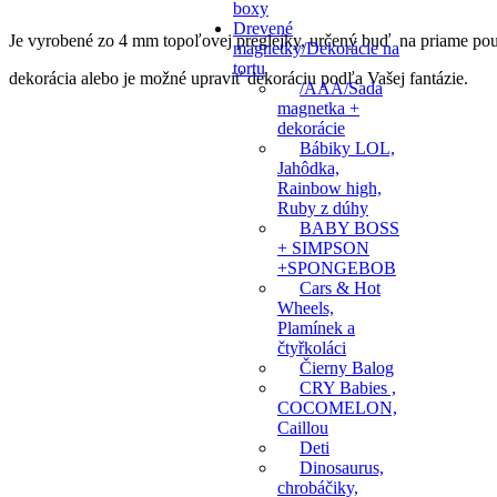
boxy
Drevené
Je vyrobené zo 4 mm topoľovej preglejky, určený buď na priame pou
magnetky/Dekorácie na
tortu
dekorácia alebo je možné upraviť dekoráciu podľa Vašej fantázie.
/AAA/Sada
magnetka +
dekorácie
Bábiky LOL,
Jahôdka,
Rainbow high,
Ruby z dúhy
BABY BOSS
+ SIMPSON
+SPONGEBOB
Cars & Hot
Wheels,
Plamínek a
čtyřkoláci
Čierny Balog
CRY Babies ,
COCOMELON,
Caillou
Deti
Dinosaurus,
chrobáčiky,