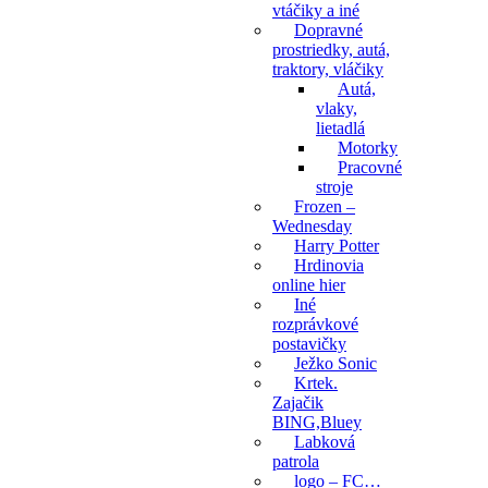
vtáčiky a iné
Dopravné
prostriedky, autá,
traktory, vláčiky
Autá,
vlaky,
lietadlá
Motorky
Pracovné
stroje
Frozen –
Wednesday
Harry Potter
Hrdinovia
online hier
Iné
rozprávkové
postavičky
Ježko Sonic
Krtek.
Zajačik
BING,Bluey
Labková
patrola
logo – FC…