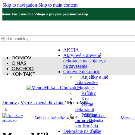
Skip to navigation
Skip to main content
Vítame Vás v našom E-Shope a prajeme príjemný nákup
AKCIA
Akrylové a drevené
DOMOV
dekorácie na stojane, aj
O NÁS
na zavesenie
OBCHOD
Cirkevné dekorácie
KONTAKT
Anjeliky a iné
náboženské
dekorácie
Krížiky
Krst
Domov
/
Výrez - mená dievčatá
/
Meno-Milka
Pietne
dekorácie
Prijímanie,
Aninka + srdiečko
4,90
€
Meno -
birmovka,
konfirmácia
Dekorácie na ďalšie