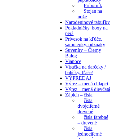
Príborník
Stojan na
nože
Narodeninové tabuľky
Pokladničky, boxy na
perá
Prívesok na kľúče.
samolepky, odznaky
Suveníry – Čierny
Balog
Vianoce
Visačka na darčeky /
balíčky, fľaše/
VÝPREDAJ
Výrez – mená chlapci
Výrez – mená dievčatá
Zápich – čísla
čísla
dvojciferné
drevené
čísla farebné
– drevené
čísla
jednociferné