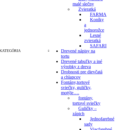
malé slečny
Zvieratká
FARMA
Koníky
a
jednorožce
Lesné
zvieratká
SAFARI
KATEGÓRIA
Drevené nápisy na
tortu
Drevené tabuľky a iné
výrobky z dreva
Drobnosti pre dievčatá
a chlapcov
Fontány,tortové
sviečky, guličky,
motýle….
fontány,
tortové sviečky
Guličky –
zápich
Jednofarebné
sady
Viacfarebné