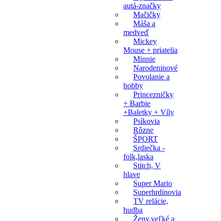
autá-značky
Mačičky
Máša a
medveď
Mickey
Mouse + priatelia
Minnie
Narodeninové
Povolanie a
hobby
Princezničky
+ Barbie
+Baletky + Víly
Psíkovia
Rôzne
ŠPORT
Srdiečka -
folk,laska
Stitch, V
hlave
Super Mario
Superhrdinovia
TV relácie,
hudba
Ženy,veľké a