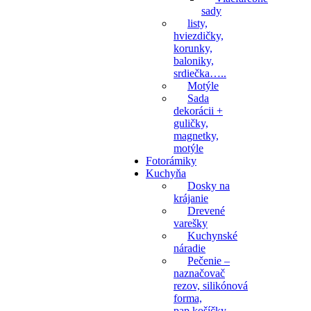
sady
listy,
hviezdičky,
korunky,
baloniky,
srdiečka…..
Motýle
Sada
dekorácii +
guličky,
magnetky,
motýle
Fotorámiky
Kuchyňa
Dosky na
krájanie
Drevené
varešky
Kuchynské
náradie
Pečenie –
naznačovač
rezov, silikónová
forma,
pap.košíčky