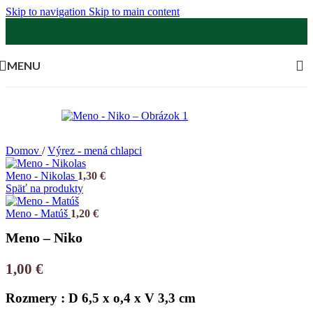
Skip to navigation
Skip to main content
MENU
Domov
/
Výrez - mená chlapci
Meno - Nikolas
1,30
€
Späť na produkty
Meno - Matúš
1,20
€
Meno – Niko
1,00
€
Rozmery : D 6,5 x o,4 x V 3,3 cm