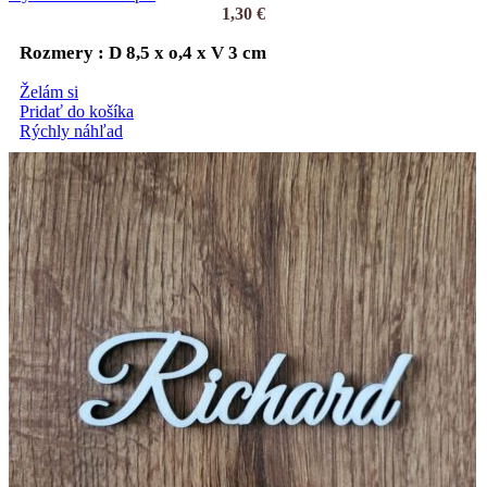
1,30
€
Rozmery : D 8,5 x o,4 x V 3 cm
Želám si
Pridať do košíka
Rýchly náhľad