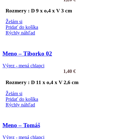
Rozmery : D 9 x o,4 x V 3 cm
Želám si
Pridať do košíka
Rýchly náhľad
Meno – Tiborko 02
Výrez - mená chlapci
1,40
€
Rozmery : D 11 x o,4 x V 2,6 cm
Želám si
Pridať do košíka
Rýchly náhľad
Meno – Tomáš
Výrez - mená chlapci