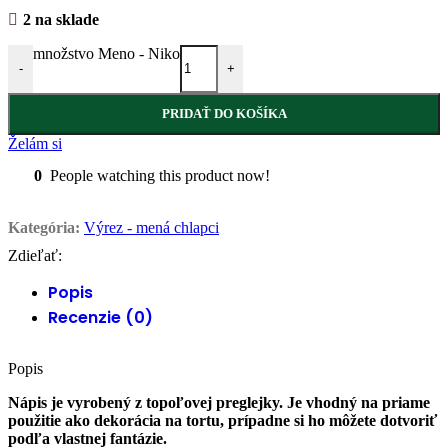
2 na sklade
množstvo Meno - Niko
-
+
PRIDAŤ DO KOŠÍKA
Želám si
0
People watching this product now!
Kategória:
Výrez - mená chlapci
Zdieľať:
Popis
Recenzie (0)
Popis
Nápis je vyrobený z topoľovej preglejky. Je vhodný na priame
použitie ako dekorácia na tortu, prípadne si ho môžete dotvoriť
podľa vlastnej fantázie.