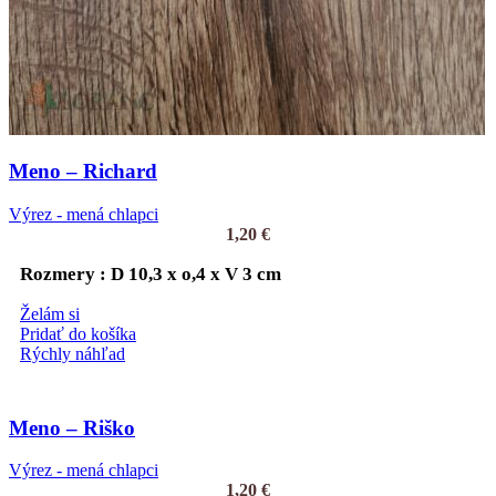
Meno – Richard
Výrez - mená chlapci
1,20
€
Rozmery : D 10,3 x o,4 x V 3 cm
Želám si
Pridať do košíka
Rýchly náhľad
Meno – Riško
Výrez - mená chlapci
1,20
€