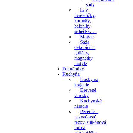
sady
listy,
hviezdičky,
korunky,
baloniky,
srdiečka…..
Motýle
Sada
dekorácii +
guličky,
magnetky,
motýle
Fotorámiky
Kuchyňa
Dosky na
krájanie
Drevené
varešky
Kuchynské
náradie
Pečenie –
naznačovač
rezov, silikónová
forma,
pap.košíčky