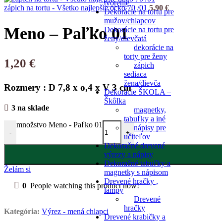
tvorenie
zápich na tortu - Všetko najlepšie ocko 70 /01
5,90
€
Dekorácie na tortu pre
mužov/chlapcov
Meno – Paľko 01
Dekorácie na tortu pre
ženy/dievčatá
dekorácie na
torty pre ženy
1,20
€
zápich
sediaca
žena/dievča
Rozmery : D 7,8 x o,4 x V 3 cm
Dekorácie ŠKOLA –
Škôlka
3 na sklade
magnetky,
tabuľky a iné
množstvo Meno - Paľko 01
nápisy pre
-
+
učiteľov
Dekoračné drevené
výrezy a nápisy
Dekoračné tabuľky a
Želám si
magnetky s nápisom
Drevené hračky ,
0
People watching this product now!
lampy
Drevené
hračky
Kategória:
Výrez - mená chlapci
Drevené krabičky a