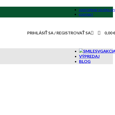
ODSTÚPENIE OD ZMLUV
KONTAKT
PRIHLÁSIŤ SA / REGISTROVAŤ SA
0,00
AKCI
VÝPREDAJ
BLOG