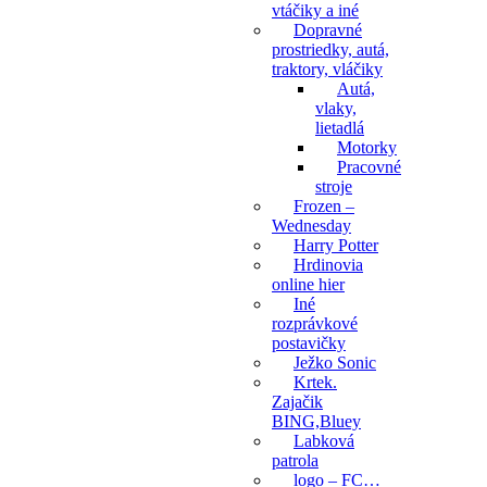
vtáčiky a iné
Dopravné
prostriedky, autá,
traktory, vláčiky
Autá,
vlaky,
lietadlá
Motorky
Pracovné
stroje
Frozen –
Wednesday
Harry Potter
Hrdinovia
online hier
Iné
rozprávkové
postavičky
Ježko Sonic
Krtek.
Zajačik
BING,Bluey
Labková
patrola
logo – FC…