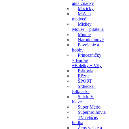
autá-značky
Mačičky
Máša a
medveď
Mickey
Mouse + priatelia
Minnie
Narodeninové
Povolanie a
hobby
Princezničky
+ Barbie
+Baletky + Víly
Psíkovia
Rôzne
ŠPORT
Srdiečka -
folk,laska
Stitch, V
hlave
Super Mario
Superhrdinovia
TV relácie,
hudba
Ženy,veľké a