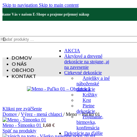
Skip to navigation
Skip to main content
Vítame Vás v našom E-Shope a prajeme príjemný nákup
AKCIA
Akrylové a drevené
DOMOV
dekorácie na stojane, aj
O NÁS
na zavesenie
OBCHOD
Cirkevné dekorácie
KONTAKT
Anjeliky a iné
náboženské
dekorácie
Krížiky
Krst
Pietne
Klikni pre zväčšenie
dekorácie
Domov
/
Výrez - mená chlapci
/
Meno – Paľko 01
Prijímanie,
birmovka,
Meno - Šimonko 01
1,60
€
konfirmácia
Späť na produkty
Dekorácie na ďalšie