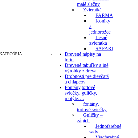
malé slečny
Zvieratká
FARMA
Koníky
a
jednorožce
Lesné
zvieratká
SAFARI
KATEGÓRIA
Drevené nápisy na
tortu
Drevené tabuľky a iné
výrobky z dreva
Drobnosti pre dievčatá
a chlapcov
Fontány,tortové
sviečky, guličky,
motýle….
fontány,
tortové sviečky
Guličky –
zápich
Jednofarebné
sady
Viacfarebné