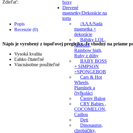
Zdieľať:
boxy
Drevené
magnetky/Dekorácie na
tortu
/AAA/Sada
Popis
magnetka +
Recenzie (0)
dekorácie
Bábiky LOL,
Nápis je vyrobený z topoľovej preglejky. Je vhodný na priame pou
Jahôdka,
Rainbow high,
Vysoká kvalita
Ruby z dúhy
Ľahko čitateľné
BABY BOSS
Viacnásobne použiteľné
+ SIMPSON
+SPONGEBOB
Cars & Hot
Wheels,
Plamínek a
čtyřkoláci
Čierny Balog
CRY Babies ,
COCOMELON,
Caillou
Deti
Dinosaurus,
chrobáčiky,