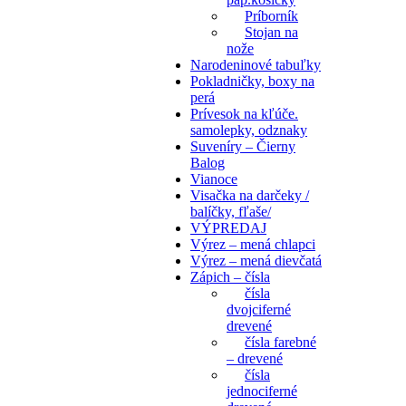
Príborník
Stojan na
nože
Narodeninové tabuľky
Pokladničky, boxy na
perá
Prívesok na kľúče.
samolepky, odznaky
Suveníry – Čierny
Balog
Vianoce
Visačka na darčeky /
balíčky, fľaše/
VÝPREDAJ
Výrez – mená chlapci
Výrez – mená dievčatá
Zápich – čísla
čísla
dvojciferné
drevené
čísla farebné
– drevené
čísla
jednociferné