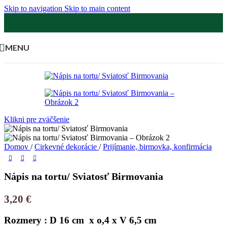
Skip to navigation
Skip to main content
MENU
Klikni pre zväčšenie
Domov
/
Cirkevné dekorácie
/
Prijímanie, birmovka, konfirmácia
Nápis na tortu/ Sviatosť Birmovania
3,20
€
Rozmery : D 16 cm x o,4 x V 6,5 cm