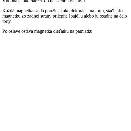
Vhodná aj ako darček do detského kolektívu.
Každá magnetka sa dá použiť aj ako dekorácia na tortu, stačí, ak na
magnetku zo zadnej strany prilepíte špajdľu alebo ju osadíte na čelo
torty.
Po oslave ostáva magnetka dieťatku na pamiatku.
Súvisiace produkty
Dekorácia na
tortu/magnetka –
Morská panna
Dekorácia na
Ariel /03/
tortu/magnetka –
Drevené
Morská panna
magnetky/Dekorácie
Ariel /01/
na tortu
,
Iné