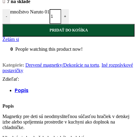
7 na sklade
množstvo Naruto 01
-
+
PRIDAŤ DO KOŠÍKA
Želám si
0
People watching this product now!
Kategórie:
Drevené magnetky/Dekorácie na tortu
,
Iné rozprávkové
postavičky
Zdieľať:
Popis
Popis
Magnetky pre deti sú neodmysliteľnou súčasťou hračiek v detskej
izbe alebo spríjemnia prostredie v kuchyni ako doplnok na
chladničke.