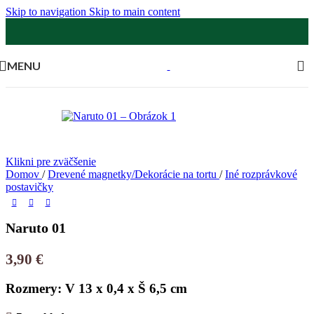
Skip to navigation
Skip to main content
MENU
Klikni pre zväčšenie
Domov
/
Drevené magnetky/Dekorácie na tortu
/
Iné rozprávkové
postavičky
Naruto 01
3,90
€
Rozmery: V 13 x 0,4 x Š 6,5 cm