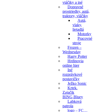
vtáčiky a iné
Dopravné
prostriedky, autá,
traktory, vláčiky
Autá,
vlaky,
lietadlá
Motorky
Pracovné
stroje
Frozen –
Wednesday
Harry Potter
Hrdinovia
online hier
Iné
rozprávkové
postavičky
Ježko Sonic
Krtek.
Zajačik
BING,Bluey
Labková
patrola
logo – FC…