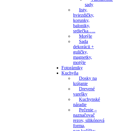
sady
listy,
hviezdičky,
korunky,
baloniky,
srdiečka…..
Motýle
Sada
dekorácii +
guličky,
magnetky,
motýle
Fotorámiky
Kuchyňa
Dosky na
krájanie
Drevené
varešky
Kuchynské
náradie
Pečenie –
naznačovač
rezov, silikónová
forma,
pap.košíčky