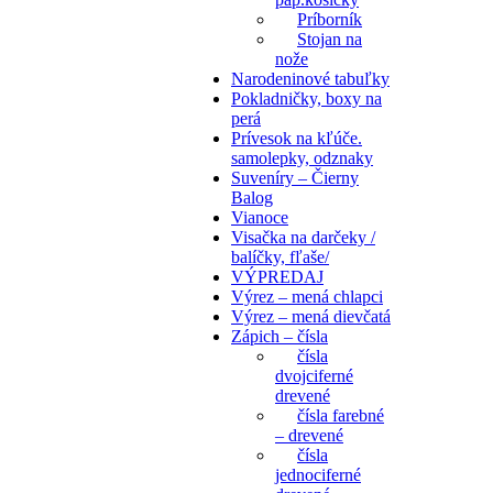
Príborník
Stojan na
nože
Narodeninové tabuľky
Pokladničky, boxy na
perá
Prívesok na kľúče.
samolepky, odznaky
Suveníry – Čierny
Balog
Vianoce
Visačka na darčeky /
balíčky, fľaše/
VÝPREDAJ
Výrez – mená chlapci
Výrez – mená dievčatá
Zápich – čísla
čísla
dvojciferné
drevené
čísla farebné
– drevené
čísla
jednociferné