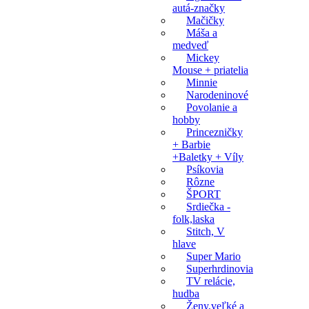
autá-značky
Mačičky
Máša a
medveď
Mickey
Mouse + priatelia
Minnie
Narodeninové
Povolanie a
hobby
Princezničky
+ Barbie
+Baletky + Víly
Psíkovia
Rôzne
ŠPORT
Srdiečka -
folk,laska
Stitch, V
hlave
Super Mario
Superhrdinovia
TV relácie,
hudba
Ženy,veľké a