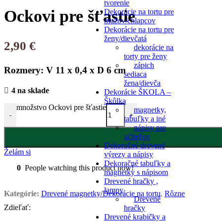
tvorenie
Ockovi pre šťastie
Dekorácie na tortu pre
mužov/chlapcov
Dekorácie na tortu pre
ženy/dievčatá
2,90
€
dekorácie na
torty pre ženy
zápich
Rozmery: V 11 x 0,4 x D 6 cm
sediaca
žena/dievča
4 na sklade
Dekorácie ŠKOLA –
Škôlka
množstvo Ockovi pre šťastie
magnetky,
-
+
tabuľky a iné
nápisy pre
učiteľov
Dekoračné drevené
Želám si
výrezy a nápisy
Dekoračné tabuľky a
0
People watching this product now!
magnetky s nápisom
Drevené hračky ,
lampy
Kategórie:
Drevené magnetky/Dekorácie na tortu
,
Rôzne
Drevené
Zdieľať:
hračky
Drevené krabičky a