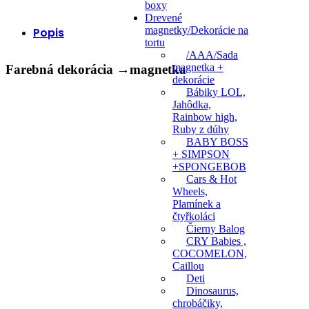
boxy
Drevené
magnetky/Dekorácie na
Popis
tortu
/AAA/Sada
magnetka +
Farebná dekorácia →magnetka
dekorácie
Bábiky LOL,
Jahôdka,
Rainbow high,
Ruby z dúhy
BABY BOSS
+ SIMPSON
+SPONGEBOB
Cars & Hot
Wheels,
Plamínek a
čtyřkoláci
Čierny Balog
CRY Babies ,
COCOMELON,
Caillou
Deti
Dinosaurus,
chrobáčiky,