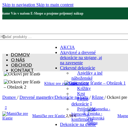
Skip to navigation
Skip to main content
Vítame Vás v našom E-Shope a prajeme príjemný nákup
AKCIA
Akrylové a drevené
DOMOV
dekorácie na stojane, aj
O NÁS
na zavesenie
OBCHOD
Cirkevné dekorácie
KONTAKT
Anjeliky a iné
náboženské
dekorácie
Klikni pre zväčšenie
Krížiky
Krst
Domov
/
Drevené magnetky/Dekorácie na tortu
/
Rôzne
/
Ockovi pre 
Pietne
dekorácie
Prijímanie,
birmovka,
Mamičke pre šťastie
2,90
€
Magnet
konfirmácia
Dekorácie na ďalšie