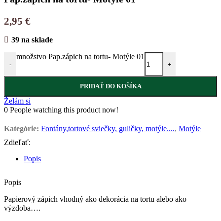
2,95
€
39 na sklade
množstvo Pap.zápich na tortu- Motýle 01
-
+
PRIDAŤ DO KOŠÍKA
Želám si
0
People watching this product now!
Kategórie:
Fontány,tortové sviečky, guličky, motýle....
,
Motýle
Zdieľať:
Popis
Popis
Papierový zápich vhodný ako dekorácia na tortu alebo ako
výzdoba….