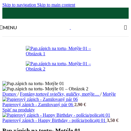
Skip to navigation
Skip to main content
MENU
Domov
/
Fontány,tortové sviečky, guličky, motýle....
/
Motýle
Papierový zápich - Zamilovaný pár 06
2,90
€
Späť na produkty
Papierový zápich - Happy Birthday - polícia/policajti 01
3,50
€
Pap.zápich na tortu- Motýle 01