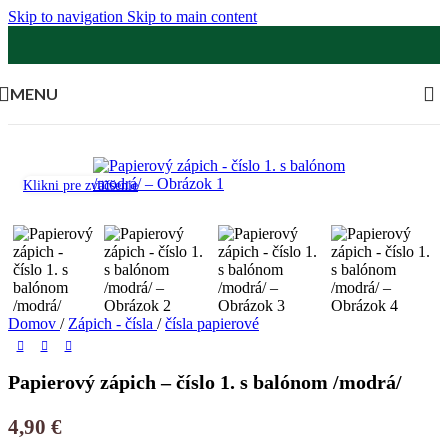
Skip to navigation
Skip to main content
MENU
Klikni pre zväčšenie
Domov
/
Zápich - čísla
/
čísla papierové
Papierový zápich – číslo 1. s balónom /modrá/
4,90
€