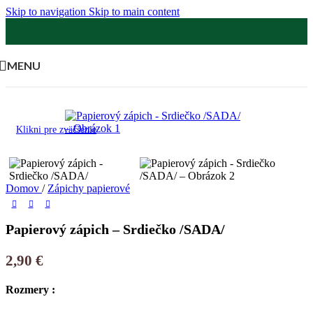
Skip to navigation
Skip to main content
MENU
Klikni pre zväčšenie
Domov
/
Zápichy papierové
Papierový zápich – Srdiečko /SADA/
2,90
€
Rozmery :