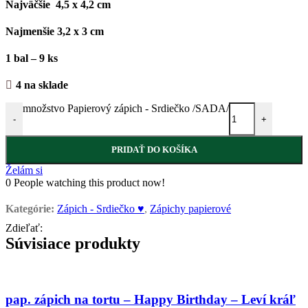
Najväčšie 4,5 x 4,2 cm
Najmenšie 3,2 x 3 cm
1 bal – 9 ks
4 na sklade
množstvo Papierový zápich - Srdiečko /SADA/
-
+
PRIDAŤ DO KOŠÍKA
Želám si
0
People watching this product now!
Kategórie:
Zápich - Srdiečko ♥
,
Zápichy papierové
Zdieľať:
Súvisiace produkty
pap. zápich na tortu – Happy Birthday – Leví kráľ