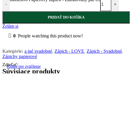
-
+
PRIDAŤ DO KOŠÍKA
Želám si
0
People watching this product now!
Kategórie:
a iné svadobné
,
Zápich - LOVE
,
Zápich - Svadobné
,
Zápichy papierové
Zdieľať:
Klikni pre zväčšenie
Súvisiace produkty
Mr & Mrs 02 /natur/
Zápich - Svadobné
,
zápich Pán a Pani, Mr & Mrs
3,50
€
Rozmery : D 12 x o,4 x V 11 cm + zápich