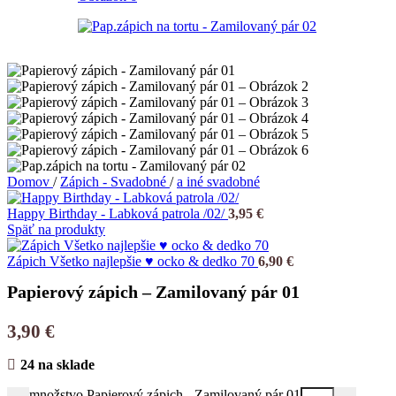
Domov
/
Zápich - Svadobné
/
a iné svadobné
Happy Birthday - Labková patrola /02/
3,95
€
Späť na produkty
Zápich Všetko najlepšie ♥ ocko & dedko 70
6,90
€
Papierový zápich – Zamilovaný pár 01
3,90
€
24 na sklade
množstvo Papierový zápich - Zamilovaný pár 01