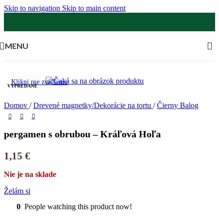
Skip to navigation
Skip to main content
MENU
Klikni pre zväčšenie
VYPREDANÉ
Domov
/
Drevené magnetky/Dekorácie na tortu
/
Čierny Balog
pergamen s obrubou – Kráľová Hoľa
1,15
€
Nie je na sklade
Želám si
0
People watching this product now!