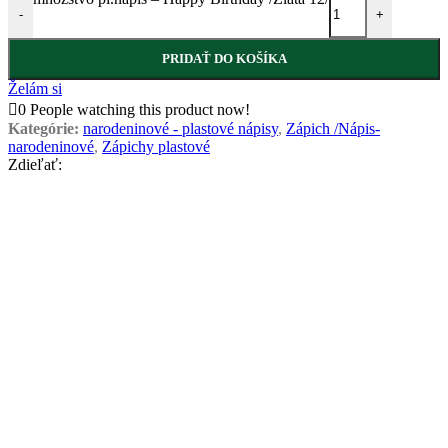
-
+
PRIDAŤ DO KOŠÍKA
Želám si
0
People watching this product now!
Kategórie:
narodeninové - plastové nápisy
,
Zápich /Nápis-
narodeninové
,
Zápichy plastové
Zdieľať: