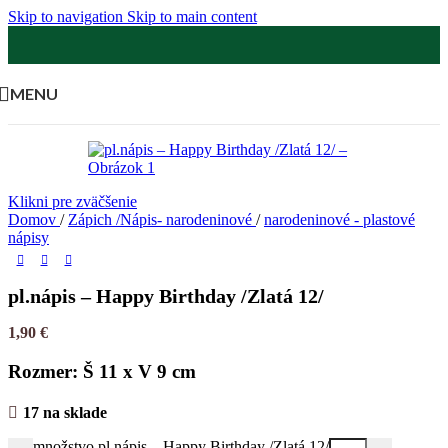
Skip to navigation
Skip to main content
MENU
Klikni pre zväčšenie
Domov
/
Zápich /Nápis- narodeninové
/
narodeninové - plastové
nápisy
pl.nápis – Happy Birthday /Zlatá 12/
1,90
€
Rozmer: Š 11 x V 9 cm
17 na sklade
množstvo pl.nápis – Happy Birthday /Zlatá 12/