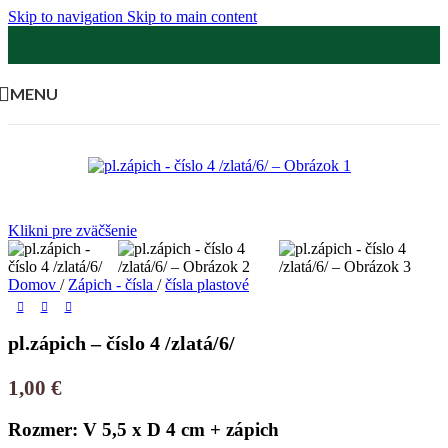
Skip to navigation
Skip to main content
MENU
Klikni pre zväčšenie
Domov
/
Zápich - čísla
/
čísla plastové
pl.zápich – číslo 4 /zlatá/6/
1,00
€
Rozmer: V 5,5 x D 4 cm + zápich