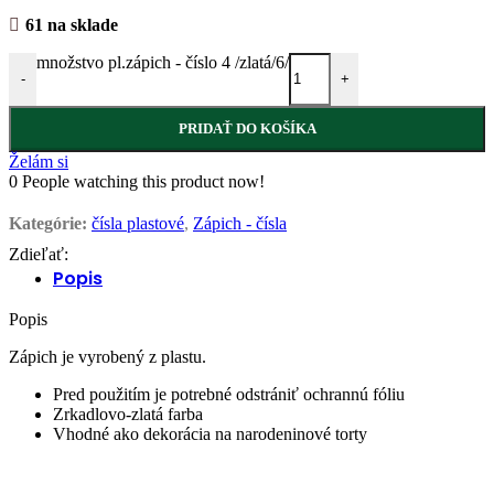
61 na sklade
množstvo pl.zápich - číslo 4 /zlatá/6/
-
+
PRIDAŤ DO KOŠÍKA
Želám si
0
People watching this product now!
Kategórie:
čísla plastové
,
Zápich - čísla
Zdieľať:
Popis
Popis
Zápich je vyrobený z plastu.
Pred použitím je potrebné odstrániť ochrannú fóliu
Zrkadlovo-zlatá farba
Vhodné ako dekorácia na narodeninové torty