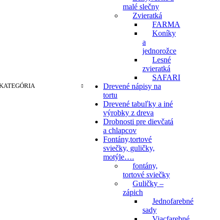
malé slečny
Zvieratká
FARMA
Koníky
a
jednorožce
Lesné
zvieratká
SAFARI
KATEGÓRIA
Drevené nápisy na
tortu
Drevené tabuľky a iné
výrobky z dreva
Drobnosti pre dievčatá
a chlapcov
Fontány,tortové
sviečky, guličky,
motýle….
fontány,
tortové sviečky
Guličky –
zápich
Jednofarebné
sady
Viacfarebné