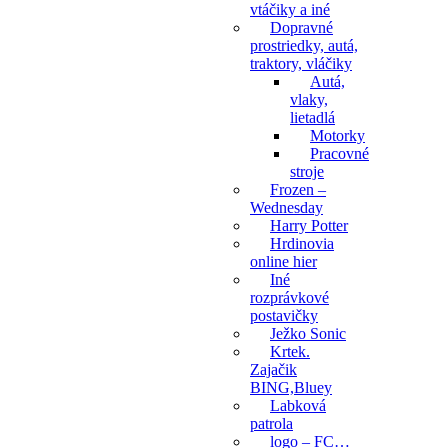
vtáčiky a iné
Dopravné
prostriedky, autá,
traktory, vláčiky
Autá,
vlaky,
lietadlá
Motorky
Pracovné
stroje
Frozen –
Wednesday
Harry Potter
Hrdinovia
online hier
Iné
rozprávkové
postavičky
Ježko Sonic
Krtek.
Zajačik
BING,Bluey
Labková
patrola
logo – FC…