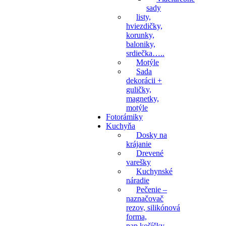
sady
listy,
hviezdičky,
korunky,
baloniky,
srdiečka…..
Motýle
Sada
dekorácii +
guličky,
magnetky,
motýle
Fotorámiky
Kuchyňa
Dosky na
krájanie
Drevené
varešky
Kuchynské
náradie
Pečenie –
naznačovač
rezov, silikónová
forma,
pap.košíčky