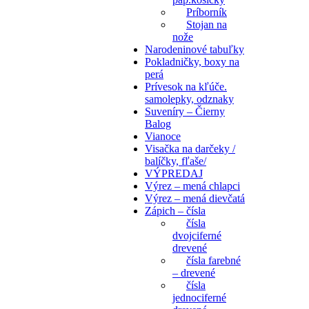
Príborník
Stojan na
nože
Narodeninové tabuľky
Pokladničky, boxy na
perá
Prívesok na kľúče.
samolepky, odznaky
Suveníry – Čierny
Balog
Vianoce
Visačka na darčeky /
balíčky, fľaše/
VÝPREDAJ
Výrez – mená chlapci
Výrez – mená dievčatá
Zápich – čísla
čísla
dvojciferné
drevené
čísla farebné
– drevené
čísla
jednociferné