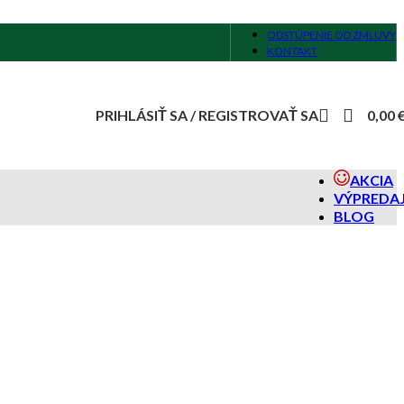
ODSTÚPENIE OD ZMLUVY
KONTAKT
PRIHLÁSIŤ SA / REGISTROVAŤ SA
0,00
AKCIA
VÝPREDA
BLOG