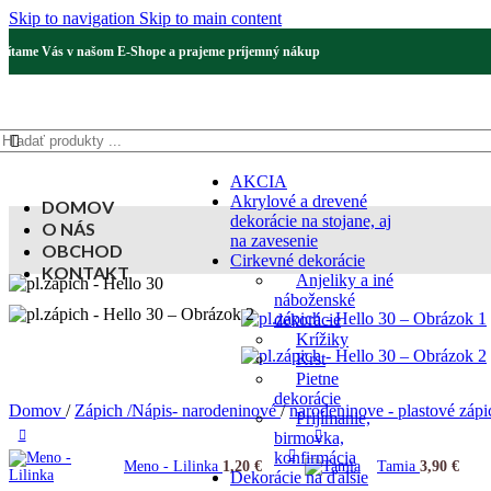
Skip to navigation
Skip to main content
Vítame Vás v našom E-Shope a prajeme príjemný nákup
AKCIA
Akrylové a drevené
DOMOV
dekorácie na stojane, aj
O NÁS
na zavesenie
OBCHOD
Cirkevné dekorácie
KONTAKT
Anjeliky a iné
náboženské
dekorácie
Krížiky
Krst
Pietne
dekorácie
Domov
/
Zápich /Nápis- narodeninové
/
narodeninove - plastové záp
Prijímanie,
birmovka,
konfirmácia
Meno - Lilinka
1,20
€
Tamia
3,90
€
Dekorácie na ďalšie