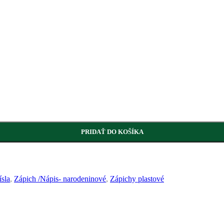
PRIDAŤ DO KOŠÍKA
ísla
,
Zápich /Nápis- narodeninové
,
Zápichy plastové