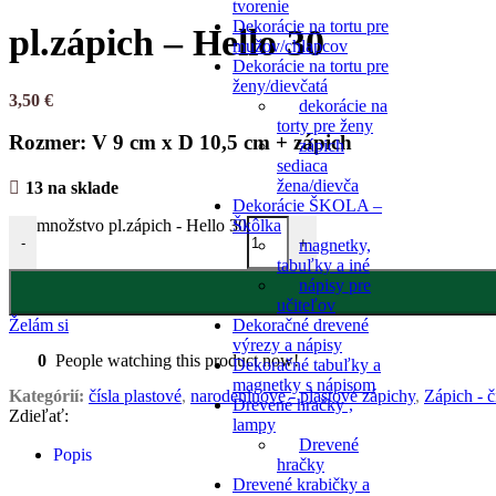
tvorenie
Dekorácie na tortu pre
pl.zápich – Hello 30
mužov/chlapcov
Dekorácie na tortu pre
ženy/dievčatá
3,50
€
dekorácie na
torty pre ženy
Rozmer: V 9 cm x D 10,5 cm + zápich
zápich
sediaca
žena/dievča
13 na sklade
Dekorácie ŠKOLA –
Škôlka
množstvo pl.zápich - Hello 30
-
+
magnetky,
tabuľky a iné
nápisy pre
učiteľov
Dekoračné drevené
Želám si
výrezy a nápisy
0
People watching this product now!
Dekoračné tabuľky a
magnetky s nápisom
Kategórií:
čísla plastové
,
narodeninove - plastové zápichy
,
Zápich - č
Drevené hračky ,
Zdieľať:
lampy
Drevené
Popis
hračky
Drevené krabičky a