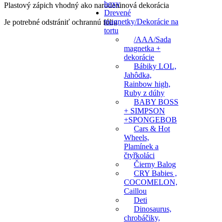
boxy
Plastový zápich vhodný ako narodeninová dekorácia
Drevené
magnetky/Dekorácie na
Je potrebné odstrániť ochrannú fóliu
tortu
/AAA/Sada
magnetka +
dekorácie
Bábiky LOL,
Jahôdka,
Rainbow high,
Ruby z dúhy
BABY BOSS
+ SIMPSON
+SPONGEBOB
Cars & Hot
Wheels,
Plamínek a
čtyřkoláci
Čierny Balog
CRY Babies ,
COCOMELON,
Caillou
Deti
Dinosaurus,
chrobáčiky,