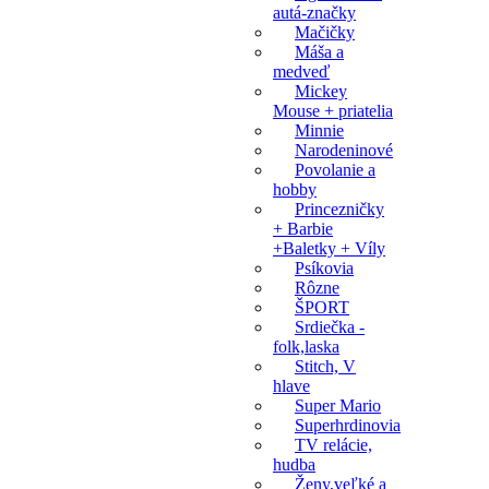
autá-značky
Mačičky
Máša a
medveď
Mickey
Mouse + priatelia
Minnie
Narodeninové
Povolanie a
hobby
Princezničky
+ Barbie
+Baletky + Víly
Psíkovia
Rôzne
ŠPORT
Srdiečka -
folk,laska
Stitch, V
hlave
Super Mario
Superhrdinovia
TV relácie,
hudba
Ženy,veľké a