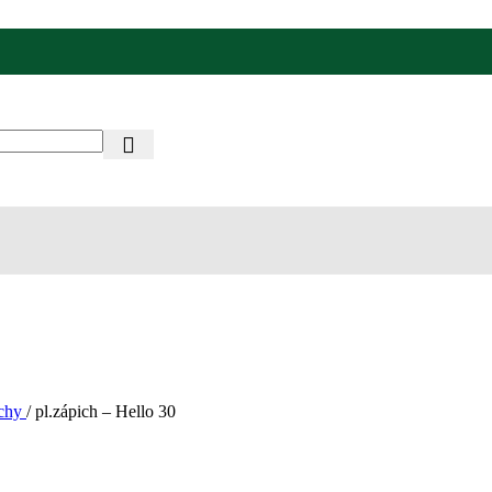
ichy
/
pl.zápich – Hello 30