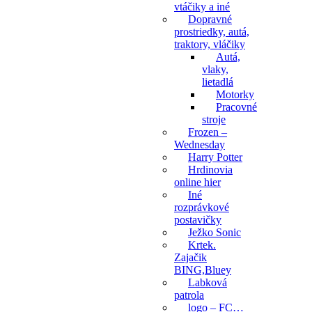
vtáčiky a iné
Dopravné
prostriedky, autá,
traktory, vláčiky
Autá,
vlaky,
lietadlá
Motorky
Pracovné
stroje
Frozen –
Wednesday
Harry Potter
Hrdinovia
online hier
Iné
rozprávkové
postavičky
Ježko Sonic
Krtek.
Zajačik
BING,Bluey
Labková
patrola
logo – FC…