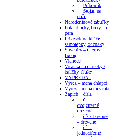
Príborník
Stojan na
nože
Narodeninové tabuľky
Pokladničky, boxy na
perá
Prívesok na kľúče.
samolepky, odznaky
Suveníry – Čierny
Balog
Vianoce
Visačka na darčeky /
balíčky, fľaše/
VÝPREDAJ
Výrez – mená chlapci
Výrez – mená dievčatá
Zápich – čísla
čísla
dvojciferné
drevené
čísla farebné
– drevené
čísla
jednociferné