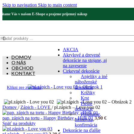
Skip to navigation
Skip to main content
Vítame Vás v našom E-Shope a prajeme príjemný nákup
AKCIA
Akrylové a drevené
DOMOV
dekorácie na stojane, aj
O NÁS
na zavesenie
OBCHOD
Cirkevné dekorácie
KONTAKT
Anjeliky a iné
náboženské
dekorácie
Klikni pre zväčšenie
Krížiky
Krst
Pietne
Domov
/
Zápich - LOVE
/
pl.zápich – Love you 02
dekorácie
Prijímanie,
pap. zápich na tortu - Happy Birthday - Hulk 01
3,90
€
birmovka,
Späť na produkty
konfirmácia
Dekorácie na ďalšie