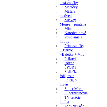
autá-značky
Mačičky
Máša a
medveď
Mickey
Mouse + priatelia
Minnie
Narodeninové
Povolanie a
hobby
Princezničky
+ Barbie
+Baletky + Víly
Psíkovia
Rôzne
ŠPORT
Srdiečka -
folk,laska
Stitch, V
hlave
Super Mario
Superhrdinovia
TV relácie,
hudba
Ženy,veľké a