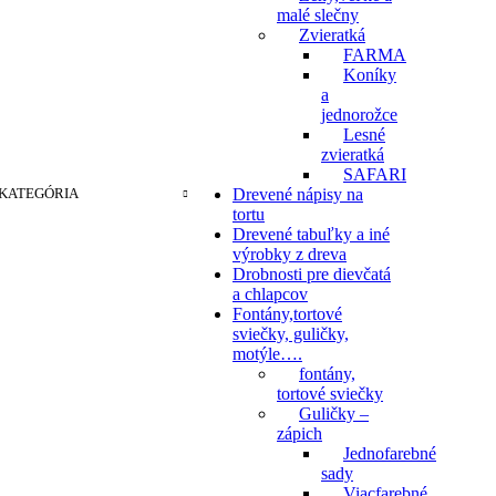
malé slečny
Zvieratká
FARMA
Koníky
a
jednorožce
Lesné
zvieratká
SAFARI
KATEGÓRIA
Drevené nápisy na
tortu
Drevené tabuľky a iné
výrobky z dreva
Drobnosti pre dievčatá
a chlapcov
Fontány,tortové
sviečky, guličky,
motýle….
fontány,
tortové sviečky
Guličky –
zápich
Jednofarebné
sady
Viacfarebné