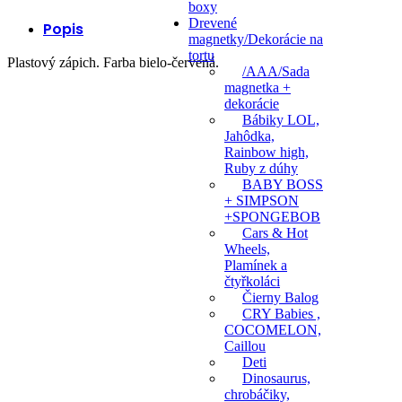
boxy
Drevené
Popis
magnetky/Dekorácie na
tortu
Plastový zápich. Farba bielo-červená.
/AAA/Sada
magnetka +
dekorácie
Bábiky LOL,
Jahôdka,
Rainbow high,
Ruby z dúhy
BABY BOSS
+ SIMPSON
+SPONGEBOB
Cars & Hot
Wheels,
Plamínek a
čtyřkoláci
Čierny Balog
CRY Babies ,
COCOMELON,
Caillou
Deti
Dinosaurus,
chrobáčiky,