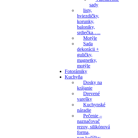
sady
listy,
hviezdičky,
korunky,
baloniky,
srdiečka…..
Motýle
Sada
dekorácii +
guličky,
magnetky,
motýle
Fotorámiky
Kuchyňa
Dosky na
krájanie
Drevené
varešky
Kuchynské
náradie
Pečenie –
naznačovač
rezov, silikónová
forma,
pap.košíčky