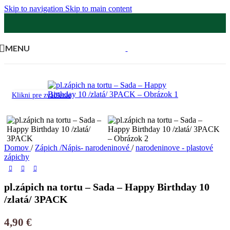
Skip to navigation
Skip to main content
MENU
Klikni pre zväčšenie
Domov
/
Zápich /Nápis- narodeninové
/
narodeninove - plastové
zápichy
pl.zápich na tortu – Sada – Happy Birthday 10
/zlatá/ 3PACK
4,90
€