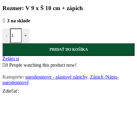
Rozmer: V 9 x Š 10 cm + zápich
3 na sklade
-
+
PRIDAŤ DO KOŠÍKA
Želám si
0
People watching this product now!
Kategórie:
narodeninove - plastové zápichy
,
Zápich /Nápis-
narodeninové
Zdieľať: