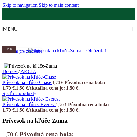
Skip to navigation
Skip to main content
MENU
-12%
Klikni pre zväčšenie
Domov
/
AKCIA
Prívesok na kľúče-Chase
Pôvodná cena bola:
1,70
€
1,70 €.
1,50
€
Aktuálna cena je: 1,50 €.
Späť na produkty
Prívesok na kľúče- Everest
Pôvodná cena bola:
1,70
€
1,70 €.
1,50
€
Aktuálna cena je: 1,50 €.
Prívesok na kľúče-Zuma
Pôvodná cena bola:
1,70
€