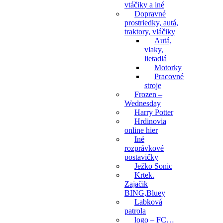
vtáčiky a iné
Dopravné
prostriedky, autá,
traktory, vláčiky
Autá,
vlaky,
lietadlá
Motorky
Pracovné
stroje
Frozen –
Wednesday
Harry Potter
Hrdinovia
online hier
Iné
rozprávkové
postavičky
Ježko Sonic
Krtek.
Zajačik
BING,Bluey
Labková
patrola
logo – FC…