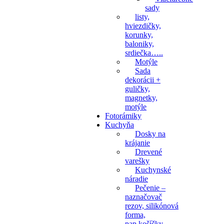
sady
listy,
hviezdičky,
korunky,
baloniky,
srdiečka…..
Motýle
Sada
dekorácii +
guličky,
magnetky,
motýle
Fotorámiky
Kuchyňa
Dosky na
krájanie
Drevené
varešky
Kuchynské
náradie
Pečenie –
naznačovač
rezov, silikónová
forma,
pap.košíčky