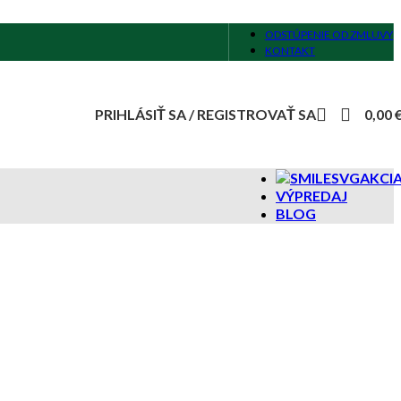
ODSTÚPENIE OD ZMLUVY
KONTAKT
PRIHLÁSIŤ SA / REGISTROVAŤ SA
0,00
AKCI
VÝPREDAJ
BLOG