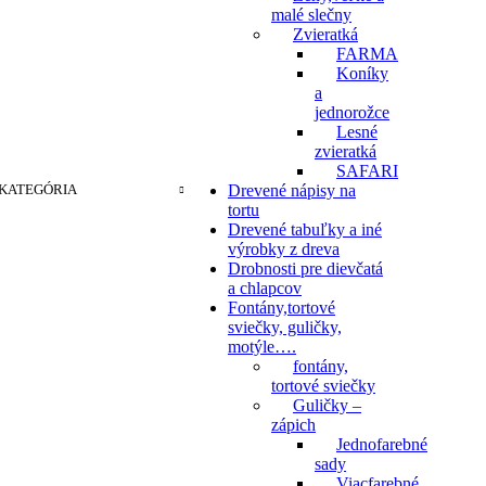
malé slečny
Zvieratká
FARMA
Koníky
a
jednorožce
Lesné
zvieratká
SAFARI
KATEGÓRIA
Drevené nápisy na
tortu
Drevené tabuľky a iné
výrobky z dreva
Drobnosti pre dievčatá
a chlapcov
Fontány,tortové
sviečky, guličky,
motýle….
fontány,
tortové sviečky
Guličky –
zápich
Jednofarebné
sady
Viacfarebné