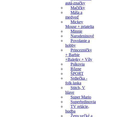
autá-značky
Mačičky
Máša a
medveď
Mickey
Mouse + priatelia
Minnie
Narodeninové
Povolanie a
hobby
Princezničky
+ Barbie
+Baletky + Víly
Psíkovia
Rôzne
ŠPORT
Srdiečka -
folk,laska
Stitch, V
hlave
Super Mario
Superhrdinovia
TV relácie,
hudba
Ženy,veľké a