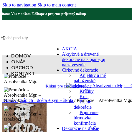
Skip to navigation
Skip to main content
Vítame Vás v našom E-Shope a prajeme príjemný nákup
AKCIA
Akrylové a drevené
DOMOV
dekorácie na stojane, aj
O NÁS
na zavesenie
OBCHOD
Cirkevné dekorácie
KONTAKT
Anjeliky a iné
náboženské
dekorácie
Klikni pre zväčšenie
Krížiky
Krst
Domov
/
Zápich - dcéra + syn + škola
/
Promócie – Absolventka Mgr
Pietne
dekorácie
Prijímanie,
birmovka,
konfirmácia
Dekorácie na ďalšie