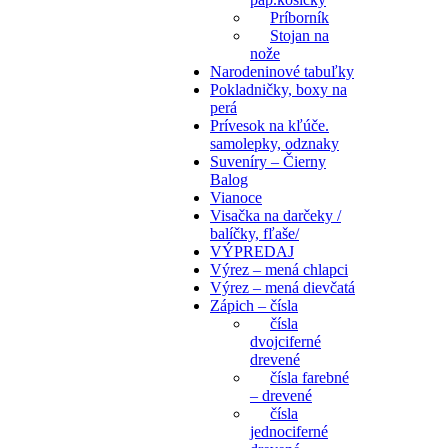
Príborník
Stojan na
nože
Narodeninové tabuľky
Pokladničky, boxy na
perá
Prívesok na kľúče.
samolepky, odznaky
Suveníry – Čierny
Balog
Vianoce
Visačka na darčeky /
balíčky, fľaše/
VÝPREDAJ
Výrez – mená chlapci
Výrez – mená dievčatá
Zápich – čísla
čísla
dvojciferné
drevené
čísla farebné
– drevené
čísla
jednociferné