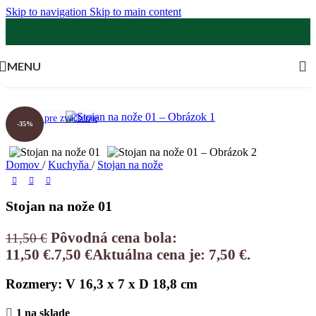
Skip to navigation
Skip to main content
MENU
Klikni pre zväčšenie
-35%
Domov
/
Kuchyňa
/
Stojan na nože
Stojan na nože 01
Pôvodná cena bola:
11,50
€
11,50 €.
7,50
€
Aktuálna cena je: 7,50 €.
Rozmery: V 16,3 x 7 x D 18,8 cm
1 na sklade