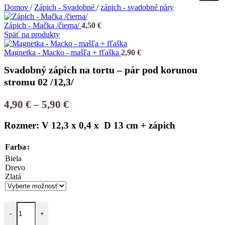
Domov
/
Zápich - Svadobné
/
zápich - svadobné páry
Zápich - Mačka /čierna/
4,50
€
Späť na produkty
Magnetka - Macko - mašľa + fľaška
2,90
€
Svadobný zápich na tortu – pár pod korunou
stromu 02 /12,3/
Price
4,90
€
–
5,90
€
range:
Rozmer: V 12,3 x 0,4 x D 13 cm + zápich
4,90 €
through
Farba
5,90 €
Biela
Drevo
Zlatá
množstvo Svadobný zápich na tortu – pár pod korunou stromu 02 /12,
-
+