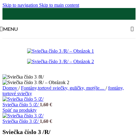
Skip to navigation
Skip to main content
MENU
Domov
/
Fontány,tortové sviečky, guličky, motýle....
/
fontány,
tortové sviečky
Sviečka číslo 5 /Z/
1,60
€
Späť na produkty
Sviečka číslo 3 /Z/
1,60
€
Sviečka číslo 3 /R/