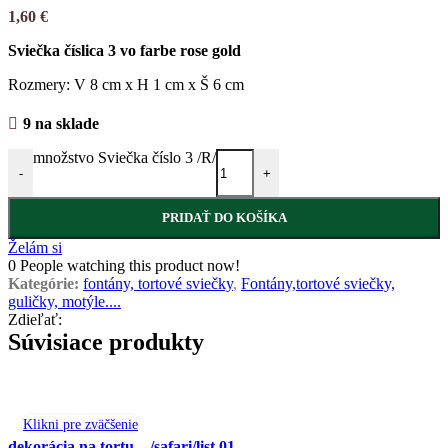
1,60
€
Sviečka číslica 3 vo farbe rose gold
Rozmery: V 8 cm x H 1 cm x Š 6 cm
9 na sklade
množstvo Sviečka číslo 3 /R/
-
+
PRIDAŤ DO KOŠÍKA
Želám si
0
People watching this product now!
Kategórie:
fontány, tortové sviečky
,
Fontány,tortové sviečky,
guličky, motýle....
Zdieľať:
Súvisiace produkty
Klikni pre zväčšenie
dekorácia na tortu – /safari/list 01