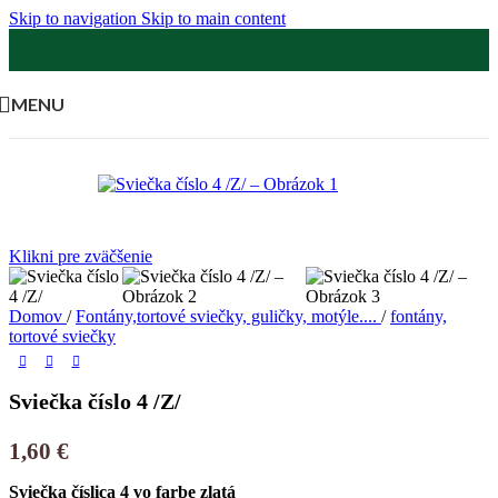
Skip to navigation
Skip to main content
MENU
Klikni pre zväčšenie
Domov
/
Fontány,tortové sviečky, guličky, motýle....
/
fontány,
tortové sviečky
Sviečka číslo 4 /Z/
1,60
€
Sviečka číslica 4 vo farbe zlatá