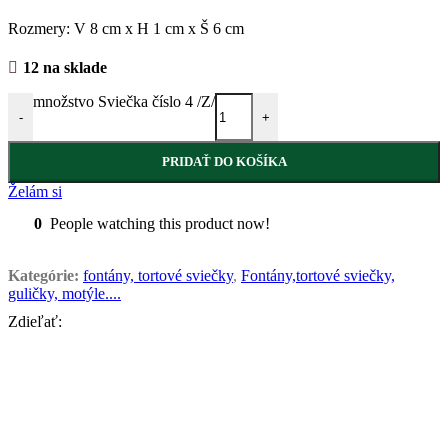
Rozmery: V 8 cm x H 1 cm x Š 6 cm
12 na sklade
množstvo Sviečka číslo 4 /Z/
-
+
PRIDAŤ DO KOŠÍKA
Želám si
0
People watching this product now!
Kategórie:
fontány, tortové sviečky
,
Fontány,tortové sviečky,
guličky, motýle....
Zdieľať: