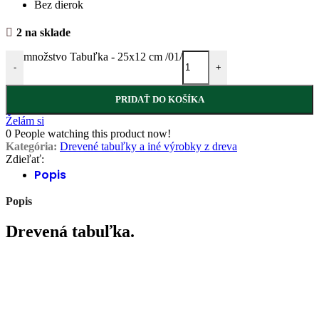
Bez dierok
2 na sklade
množstvo Tabuľka - 25x12 cm /01/
-
+
PRIDAŤ DO KOŠÍKA
Želám si
0
People watching this product now!
Kategória:
Drevené tabuľky a iné výrobky z dreva
Zdieľať:
Popis
Popis
Drevená tabuľka.