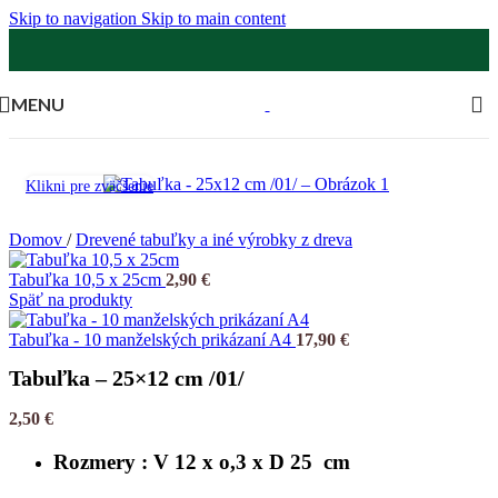
Skip to navigation
Skip to main content
MENU
Klikni pre zväčšenie
Domov
/
Drevené tabuľky a iné výrobky z dreva
Tabuľka 10,5 x 25cm
2,90
€
Späť na produkty
Tabuľka - 10 manželských prikázaní A4
17,90
€
Tabuľka – 25×12 cm /01/
2,50
€
Rozmery : V 12 x o,3 x D 25 cm