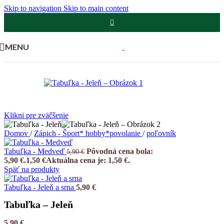
Skip to navigation
Skip to main content
MENU
Klikni pre zväčšenie
Domov
/
Zápich - Šport* hobby*povolanie
/
poľovník
Tabuľka - Medveď
Pôvodná cena bola:
5,90
€
5,90 €.
1,50
€
Aktuálna cena je: 1,50 €.
Späť na produkty
Tabuľka - Jeleň a srna
5,90
€
Tabuľka – Jeleň
5,90
€