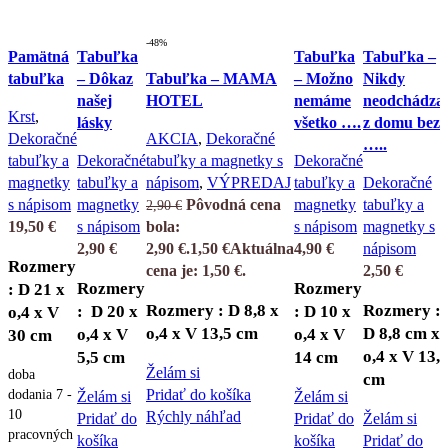
-48%
Pamätná
Tabuľka
Tabuľka
Tabuľka –
tabuľka
– Dôkaz
Tabuľka – MAMA
– Možno
Nikdy
našej
HOTEL
nemáme
neodchádza
Krst
,
lásky
všetko ….
z domu bez:
Dekoračné
AKCIA
,
Dekoračné
…..
tabuľky a
Dekoračné
tabuľky a magnetky s
Dekoračné
magnetky
tabuľky a
nápisom
,
VÝPREDAJ
tabuľky a
Dekoračné
s nápisom
magnetky
Pôvodná cena
magnetky
tabuľky a
2,90
€
19,50
€
s nápisom
bola:
s nápisom
magnetky s
2,90
€
2,90 €.
1,50
€
Aktuálna
4,90
€
nápisom
Rozmery
cena je: 1,50 €.
2,50
€
Rozmery
Rozmery
: D 21 x
Rozmery : D 8,8 x
Rozmery :
: D 20 x
: D 10 x
o,4 x V
o,4 x V 13,5 cm
D 8,8 cm x
o,4 x V
o,4 x V
30 cm
o,4 x V 13,
5,5 cm
14 cm
Želám si
doba
cm
dodania 7 -
Pridať do košíka
Želám si
Želám si
10
Rýchly náhľad
Pridať do
Pridať do
Želám si
pracovných
košíka
košíka
Pridať do