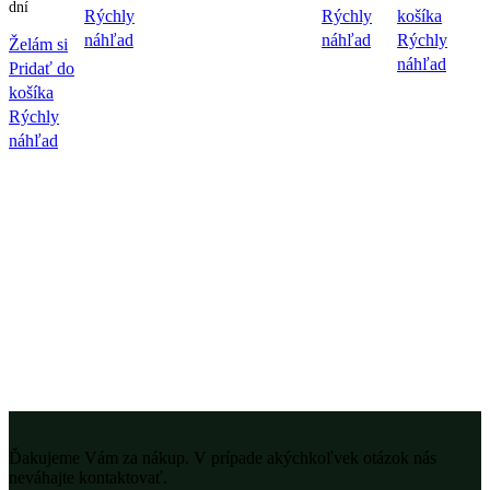
dní
Rýchly
Rýchly
košíka
náhľad
náhľad
Rýchly
Želám si
náhľad
Pridať do
košíka
Rýchly
náhľad
Ďakujeme Vám za nákup. V prípade akýchkoľvek otázok nás
neváhajte kontaktovať.