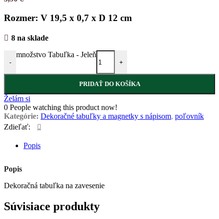
Rozmer: V 19,5 x 0,7 x D 12 cm
8 na sklade
množstvo Tabuľka - Jeleň
-
+
PRIDAŤ DO KOŠÍKA
Želám si
0
People watching this product now!
Kategórie:
Dekoračné tabuľky a magnetky s nápisom
,
poľovník
Zdieľať:
Popis
Popis
Dekoračná tabuľka na zavesenie
Súvisiace produkty