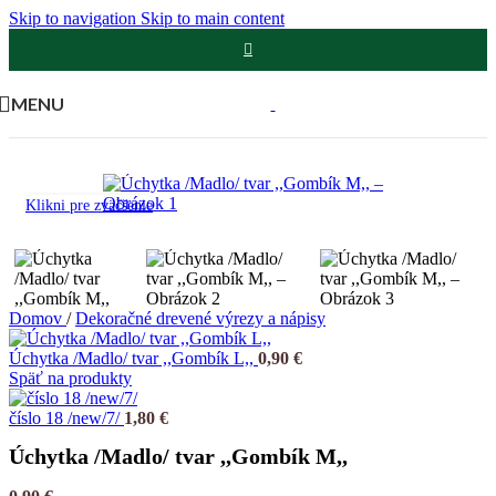
Skip to navigation
Skip to main content
MENU
Klikni pre zväčšenie
Domov
/
Dekoračné drevené výrezy a nápisy
Úchytka /Madlo/ tvar ,,Gombík L,,
0,90
€
Späť na produkty
číslo 18 /new/7/
1,80
€
Úchytka /Madlo/ tvar ,,Gombík M,,