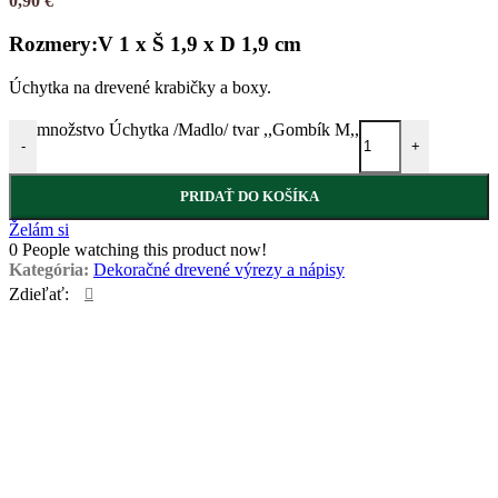
0,90
€
Rozmery:V 1 x Š 1,9 x D 1,9 cm
Úchytka na drevené krabičky a boxy.
množstvo Úchytka /Madlo/ tvar ,,Gombík M,,
-
+
PRIDAŤ DO KOŠÍKA
Želám si
0
People watching this product now!
Kategória:
Dekoračné drevené výrezy a nápisy
Zdieľať: