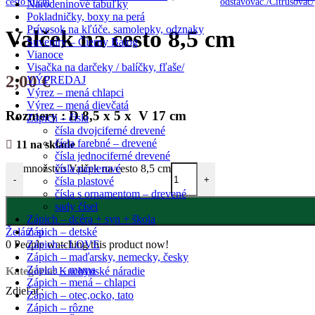
Narodeninové tabuľky
Pokladničky, boxy na perá
Prívesok na kľúče. samolepky, odznaky
Valček na cesto 8,5 cm
Suveníry – Čierny Balog
Vianoce
Visačka na darčeky / balíčky, fľaše/
2,00
€
VÝPREDAJ
Výrez – mená chlapci
Výrez – mená dievčatá
Rozmery : D 8,5 x 5 x V 17 cm
Zápich – čísla
čísla dvojciferné drevené
čísla farebné – drevené
11 na sklade
čísla jednociferné drevené
čísla papierové
množstvo Valček na cesto 8,5 cm
-
+
čísla plastové
čísla s ornamentom – drevené
sady čísel
Zápich – dcéra + syn + škola
Zápich – detské
Želám si
Zápich – LOVE
0
People watching this product now!
Zápich – maďarsky, nemecky, česky
Zápich – mama
Kategória:
Kuchynské náradie
Zápich – mená – chlapci
Zdieľať:
Zápich – otec,ocko, tato
Zápich – rôzne