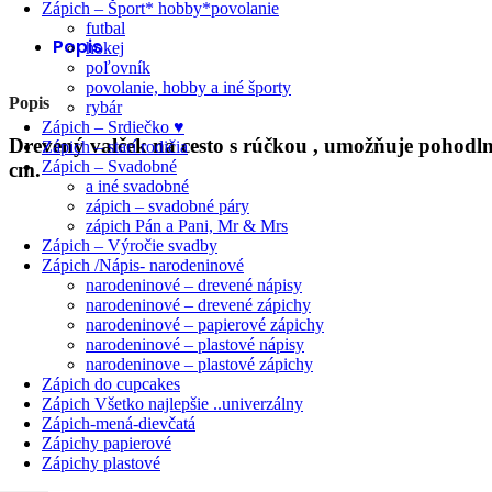
Zápich – Šport* hobby*povolanie
futbal
Popis
hokej
poľovník
povolanie, hobby a iné športy
Popis
rybár
Zápich – Srdiečko ♥
Drevený valček na cesto s rúčkou , umožňuje pohodln
Zápich – starí rodičia
Zápich – Svadobné
cm.
a iné svadobné
zápich – svadobné páry
zápich Pán a Pani, Mr & Mrs
Zápich – Výročie svadby
Zápich /Nápis- narodeninové
narodeninové – drevené nápisy
narodeninové – drevené zápichy
narodeninové – papierové zápichy
narodeninové – plastové nápisy
narodeninove – plastové zápichy
Zápich do cupcakes
Zápich Všetko najlepšie ..univerzálny
Zápich-mená-dievčatá
Zápichy papierové
Zápichy plastové