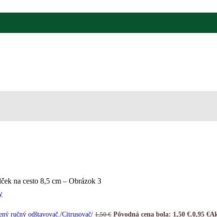
y
ený ručný odštavovač./Citrusovač/
Pôvodná cena bola: 1,50 €.
0,95
€
Ak
1,50
€