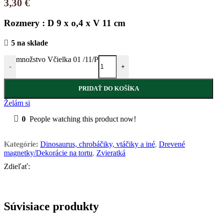
3,30
€
Rozmery : D 9 x o,4 x V 11 cm
5 na sklade
množstvo Včielka 01 /11/P
-
+
PRIDAŤ DO KOŠÍKA
Želám si
0
People watching this product now!
Kategórie:
Dinosaurus, chrobáčiky, vtáčiky a iné
,
Drevené
magnetky/Dekorácie na tortu
,
Zvieratká
Zdieľať:
Súvisiace produkty