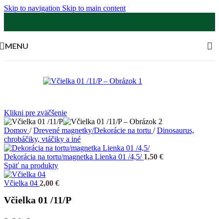
Skip to navigation
Skip to main content
MENU
Klikni pre zväčšenie
Domov
/
Drevené magnetky/Dekorácie na tortu
/
Dinosaurus,
chrobáčiky, vtáčiky a iné
Dekorácia na tortu/magnetka Lienka 01 /4,5/
1,50
€
Späť na produkty
Včielka 04
2,00
€
Včielka 01 /11/P